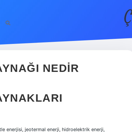
Ç
AYNAĞI NEDIR
AYNAKLARI
e enerjisi, jeotermal enerji, hidroelektrik enerji,