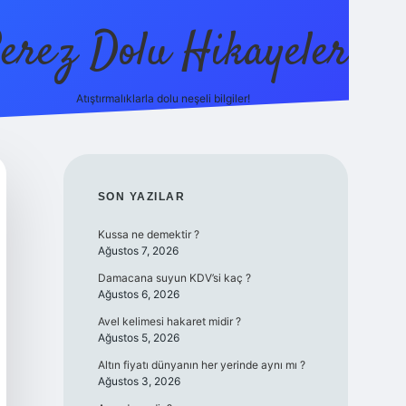
erez Dolu Hikayeler
Atıştırmalıklarla dolu neşeli bilgiler!
https://betexper.live/
SIDEBAR
SON YAZILAR
Kussa ne demektir ?
Ağustos 7, 2026
Damacana suyun KDV’si kaç ?
Ağustos 6, 2026
Avel kelimesi hakaret midir ?
Ağustos 5, 2026
Altın fiyatı dünyanın her yerinde aynı mı ?
Ağustos 3, 2026