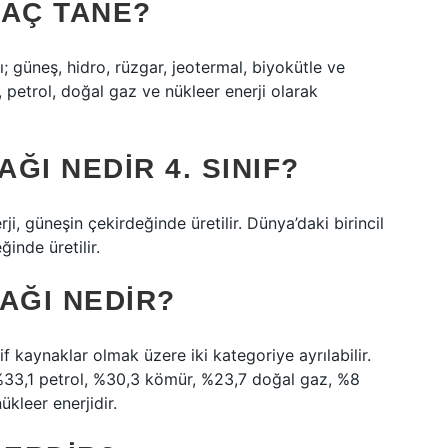
KAÇ TANE?
rı; güneş, hidro, rüzgar, jeotermal, biyokütle ve
, petrol, doğal gaz ve nükleer enerji olarak
AĞI NEDIR 4. SINIF?
rji, güneşin çekirdeğinde üretilir. Dünya’daki birincil
ğinde üretilir.
AĞI NEDIR?
f kaynaklar olmak üzere iki kategoriye ayrılabilir.
ı; %33,1 petrol, %30,3 kömür, %23,7 doğal gaz, %8
ükleer enerjidir.