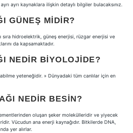
ayrı ayrı kaynaklara ilişkin detaylı bilgiler bulacaksınız.
I GÜNEŞ MIDIR?
nı sıra hidroelektrik, güneş enerjisi, rüzgar enerjisi ve
aklarını da kapsamaktadır.
I NEDIR BIYOLOJIDE?
abilme yeteneğidir. » Dünyadaki tüm canlılar için en
AĞI NEDIR BESIN?
lementlerinden oluşan şeker molekülleridir ve yiyecek
idir. Vücudun ana enerji kaynağıdır. Bitkilerde DNA,
da yer alırlar.