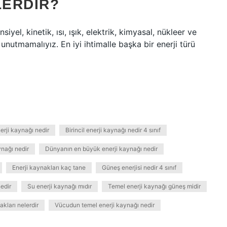
LERDIR?
yel, kinetik, ısı, ışık, elektrik, kimyasal, nükleer ve
 unutmamalıyız. En iyi ihtimalle başka bir enerji türü
erji kaynağı nedir
Birincil enerji kaynağı nedir 4 sınıf
ynağı nedir
Dünyanın en büyük enerji kaynağı nedir
Enerji kaynakları kaç tane
Güneş enerjisi nedir 4 sınıf
nedir
Su enerji kaynağı mıdır
Temel enerji kaynağı güneş midir
kları nelerdir
Vücudun temel enerji kaynağı nedir