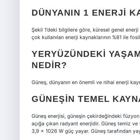
DÜNYANIN 1 ENERJI K
Şekil 1’deki bilgilere göre, küresel genel ener
çok kullanılan enerji kaynaklarının %81 ile fos
YERYÜZÜNDEKI YAŞAM
NEDIR?
Güneş, dünyanın en önemli ve nihai enerji kayn
GÜNEŞIN TEMEL KAYN
Güneş enerjisi, güneşin çekirdeğindeki füzyon
açığa çıkan radyant enerjidir. Güneş temiz ve 
3,9 x 1026 W güç yayar. Güneş tarafından yayı