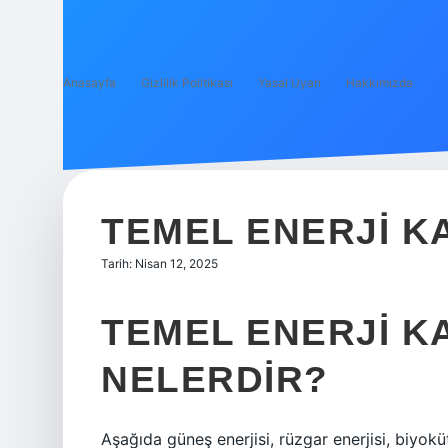
Anasayfa
Gizlilik Politikası
Yasal Uyarı
Hakkımızda
TEMEL ENERJI K
Tarih: Nisan 12, 2025
TEMEL ENERJI K
NELERDIR?
Aşağıda güneş enerjisi, rüzgar enerjisi, biyokütl