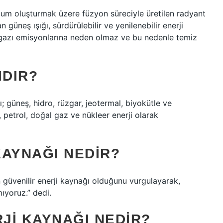
lyum oluşturmak üzere füzyon süreciyle üretilen radyant
 güneş ışığı, sürdürülebilir ve yenilenebilir enerji
ra gazı emisyonlarına neden olmaz ve bu nedenle temiz
IDIR?
rı; güneş, hidro, rüzgar, jeotermal, biyokütle ve
, petrol, doğal gaz ve nükleer enerji olarak
KAYNAĞI NEDIR?
güvenilir enerji kaynağı olduğunu vurgulayarak,
ıyoruz.” dedi.
JI KAYNAĞI NEDIR?