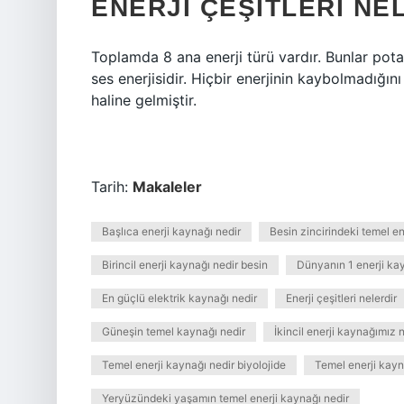
ENERJI ÇEŞITLERI NE
Toplamda 8 ana enerji türü vardır. Bunlar potansi
ses enerjisidir. Hiçbir enerjinin kaybolmadığını
haline gelmiştir.
Tarih:
Makaleler
Başlıca enerji kaynağı nedir
Besin zincirindeki temel en
Birincil enerji kaynağı nedir besin
Dünyanın 1 enerji ka
En güçlü elektrik kaynağı nedir
Enerji çeşitleri nelerdir
Güneşin temel kaynağı nedir
İkincil enerji kaynağımız 
Temel enerji kaynağı nedir biyolojide
Temel enerji kayna
Yeryüzündeki yaşamın temel enerji kaynağı nedir