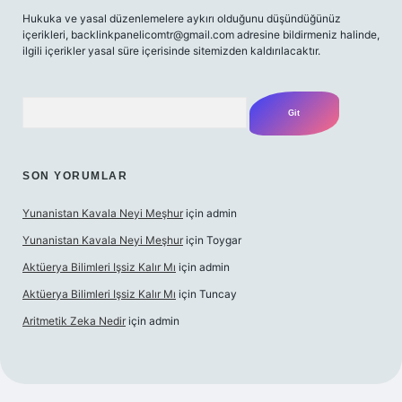
Hukuka ve yasal düzenlemelere aykırı olduğunu düşündüğünüz
içerikleri,
backlinkpanelicomtr@gmail.com
adresine bildirmeniz halinde,
ilgili içerikler yasal süre içerisinde sitemizden kaldırılacaktır.
Arama
SON YORUMLAR
Yunanistan Kavala Neyi Meşhur
için
admin
Yunanistan Kavala Neyi Meşhur
için
Toygar
Aktüerya Bilimleri Işsiz Kalır Mı
için
admin
Aktüerya Bilimleri Işsiz Kalır Mı
için
Tuncay
Aritmetik Zeka Nedir
için
admin