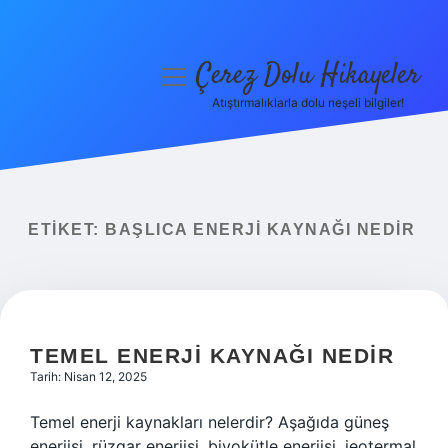
Çerez Dolu Hikayeler
menüyü
aç
Atıştırmalıklarla dolu neşeli bilgiler!
Anasayfa
Gizlilik Politikası
Yasal Uyarı
ETIKET:
BAŞLICA ENERJI KAYNAĞI NEDIR
Hakkımızda
TEMEL ENERJI KAYNAĞI NEDIR
Tarih: Nisan 12, 2025
Temel enerji kaynakları nelerdir? Aşağıda güneş
enerjisi, rüzgar enerjisi, biyokütle enerjisi, jeotermal