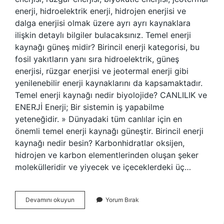
enerji, hidroelektrik enerji, hidrojen enerjisi ve
dalga enerjisi olmak üzere ayrı ayrı kaynaklara
ilişkin detaylı bilgiler bulacaksınız. Temel enerji
kaynağı güneş midir? Birincil enerji kategorisi, bu
fosil yakıtların yanı sıra hidroelektrik, güneş
enerjisi, rüzgar enerjisi ve jeotermal enerji gibi
yenilenebilir enerji kaynaklarını da kapsamaktadır.
Temel enerji kaynağı nedir biyolojide? CANLILIK ve
ENERJİ Enerji; Bir sistemin iş yapabilme
yeteneğidir. » Dünyadaki tüm canlılar için en
önemli temel enerji kaynağı güneştir. Birincil enerji
kaynağı nedir besin? Karbonhidratlar oksijen,
hidrojen ve karbon elementlerinden oluşan şeker
molekülleridir ve yiyecek ve içeceklerdeki üç…
Temel
Devamını okuyun
Yorum Bırak
Enerji
Kaynağı