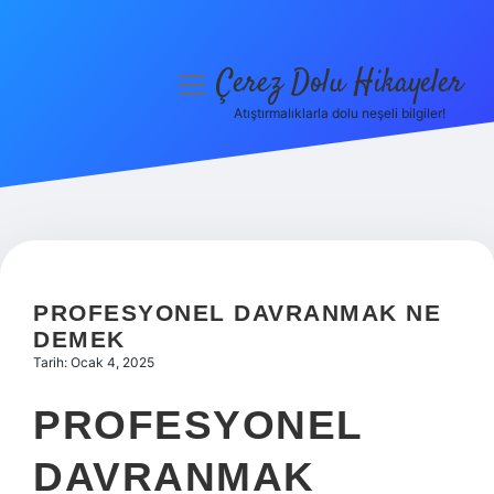
Çerez Dolu Hikayeler
menüyü
aç
Atıştırmalıklarla dolu neşeli bilgiler!
Anasayfa
Gizlilik Politikası
Yasal Uyarı
Hakkımızda
PROFESYONEL DAVRANMAK NE
DEMEK
Tarih: Ocak 4, 2025
PROFESYONEL
DAVRANMAK