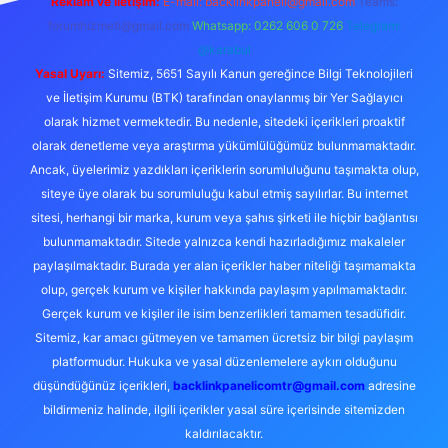
Reklam ve İletişim:
E-mail:
backlinkpaneli@gmail.com
Teams:
forumhizmeti@gmail.com
Whatsapp: 0262 606 0 726
Telegram:
@karabul
Yasal Uyarı:
Sitemiz, 5651 Sayılı Kanun gereğince Bilgi Teknolojileri
ve İletişim Kurumu (BTK) tarafından onaylanmış bir Yer Sağlayıcı
olarak hizmet vermektedir. Bu nedenle, sitedeki içerikleri proaktif
olarak denetleme veya araştırma yükümlülüğümüz bulunmamaktadır.
Ancak, üyelerimiz yazdıkları içeriklerin sorumluluğunu taşımakta olup,
siteye üye olarak bu sorumluluğu kabul etmiş sayılırlar. Bu internet
sitesi, herhangi bir marka, kurum veya şahıs şirketi ile hiçbir bağlantısı
bulunmamaktadır. Sitede yalnızca kendi hazırladığımız makaleler
paylaşılmaktadır. Burada yer alan içerikler haber niteliği taşımamakta
olup, gerçek kurum ve kişiler hakkında paylaşım yapılmamaktadır.
Gerçek kurum ve kişiler ile isim benzerlikleri tamamen tesadüfidir.
Sitemiz, kar amacı gütmeyen ve tamamen ücretsiz bir bilgi paylaşım
platformudur. Hukuka ve yasal düzenlemelere aykırı olduğunu
düşündüğünüz içerikleri,
backlinkpanelicomtr@gmail.com
adresine
bildirmeniz halinde, ilgili içerikler yasal süre içerisinde sitemizden
kaldırılacaktır.