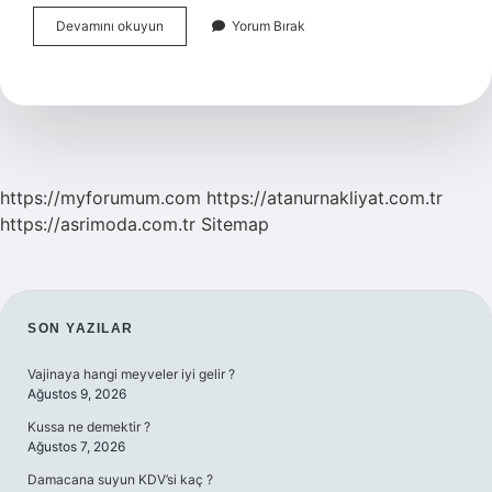
Profesyonel
Devamını okuyun
Yorum Bırak
Davranmak
Ne
Demek
https://myforumum.com
https://atanurnakliyat.com.tr
https://asrimoda.com.tr
Sitemap
SIDEBAR
SON YAZILAR
Vajinaya hangi meyveler iyi gelir ?
Ağustos 9, 2026
Kussa ne demektir ?
Ağustos 7, 2026
Damacana suyun KDV’si kaç ?