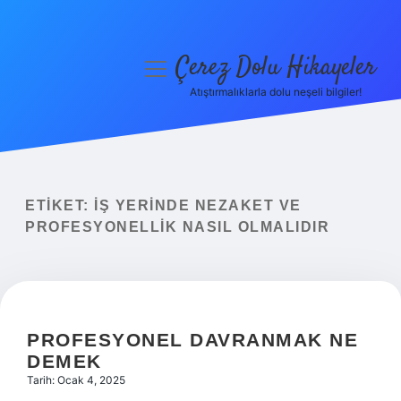
Çerez Dolu Hikayeler
menüyü
aç
Atıştırmalıklarla dolu neşeli bilgiler!
Anasayfa
Gizlilik Politikası
Yasal Uyarı
ETIKET:
İŞ YERINDE NEZAKET VE
PROFESYONELLIK NASIL OLMALIDIR
Hakkımızda
PROFESYONEL DAVRANMAK NE
DEMEK
Tarih: Ocak 4, 2025