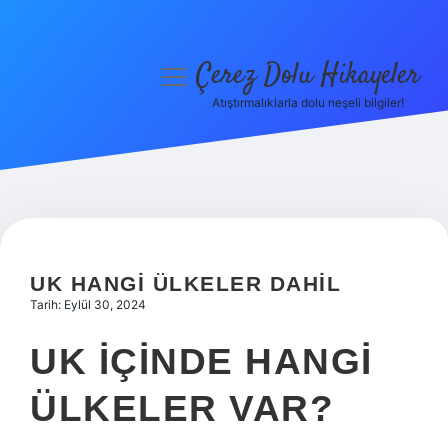
Çerez Dolu Hikayeler
menüyü
aç
Atıştırmalıklarla dolu neşeli bilgiler!
Anasayfa
Gizlilik Politikası
Yasal Uyarı
Hakkımızda
UK HANGI ÜLKELER DAHIL
Tarih: Eylül 30, 2024
UK IÇINDE HANGI
ÜLKELER VAR?