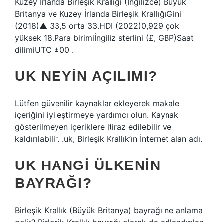
Kuzey İrlanda Birleşik Krallığı (İngilizce) Büyük
Britanya ve Kuzey İrlanda Birleşik KrallığıGini
(2018)▲ 33,5 orta 33.HDI (2022)0,929 çok
yüksek 18.Para birimiİngiliz sterlini (£, GBP)Saat
dilimiUTC ±00 .
UK NEYIN AÇILIMI?
Lütfen güvenilir kaynaklar ekleyerek makale
içeriğini iyileştirmeye yardımcı olun. Kaynak
gösterilmeyen içeriklere itiraz edilebilir ve
kaldırılabilir. .uk, Birleşik Krallık’ın İnternet alan adı.
UK HANGI ÜLKENIN
BAYRAĞI?
Birleşik Krallık (Büyük Britanya) bayrağı ne anlama