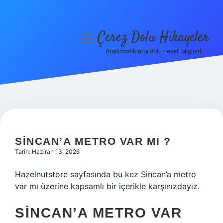
Çerez Dolu Hikayeler
menüyü
aç
Atıştırmalıklarla dolu neşeli bilgiler!
Anasayfa
Gizlilik Politikası
Yasal Uyarı
Hakkımızda
SINCAN’A METRO VAR MI ?
Tarih: Haziran 13, 2026
Hazelnutstore sayfasında bu kez Sincan’a metro
var mı üzerine kapsamlı bir içerikle karşınızdayız.
SINCAN’A METRO VAR