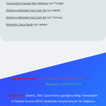
Yunanistan Kavala Neyi Meşhur
için
Toygar
Aktüerya Bilimleri Işsiz Kalır Mı
için
admin
Aktüerya Bilimleri Işsiz Kalır Mı
için
Tuncay
Aritmetik Zeka Nedir
için
admin
etexper.live/
Reklam ve İletişim:
E-mail:
backlinkpaneli@gmail.com
Teams:
forumhizmeti@gmail.com
Whatsapp: 0262 606 0 726
Telegram:
@karabul
Yasal Uyarı:
Sitemiz, 5651 Sayılı Kanun gereğince Bilgi Teknolojileri
ve İletişim Kurumu (BTK) tarafından onaylanmış bir Yer Sağlayıcı