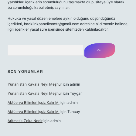
yazdıkları içeriklerin sorumluluğunu taşımakta olup, siteye üye olarak
bu sorumluluğu kabul etmiş sayılırlar.
Hukuka ve yasal düzenlemelere aykırı olduğunu düşündüğünüz
içerikleri,
backlinkpanelicomtr@gmail.com
adresine bildirmeniz halinde,
ilgili içerikler yasal süre içerisinde sitemizden kaldırılacaktır.
Arama
SON YORUMLAR
Yunanistan Kavala Neyi Meşhur
için
admin
Yunanistan Kavala Neyi Meşhur
için
Toygar
Aktüerya Bilimleri Işsiz Kalır Mı
için
admin
Aktüerya Bilimleri Işsiz Kalır Mı
için
Tuncay
Aritmetik Zeka Nedir
için
admin