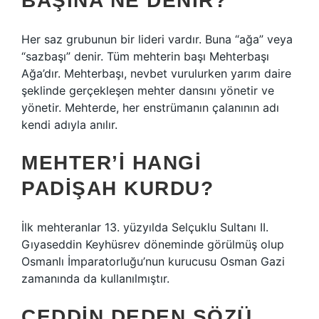
BAŞINA NE DENIR?
Her saz grubunun bir lideri vardır. Buna “ağa” veya
“sazbaşı” denir. Tüm mehterin başı Mehterbaşı
Ağa’dır. Mehterbaşı, nevbet vurulurken yarım daire
şeklinde gerçekleşen mehter dansını yönetir ve
yönetir. Mehterde, her enstrümanın çalanının adı
kendi adıyla anılır.
MEHTER’I HANGI
PADIŞAH KURDU?
İlk mehteranlar 13. yüzyılda Selçuklu Sultanı II.
Gıyaseddin Keyhüsrev döneminde görülmüş olup
Osmanlı İmparatorluğu’nun kurucusu Osman Gazi
zamanında da kullanılmıştır.
CEDDIN DEDEN SÖZÜ