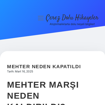
Çerez Dolu Hikayeler
menüyü
aç
Atıştırmalıklarla dolu neşeli bilgiler!
Anasayfa
Gizlilik Politikası
Yasal Uyarı
Hakkımızda
MEHTER NEDEN KAPATILDI
Tarih: Mart 16, 2025
MEHTER MARŞI
NEDEN