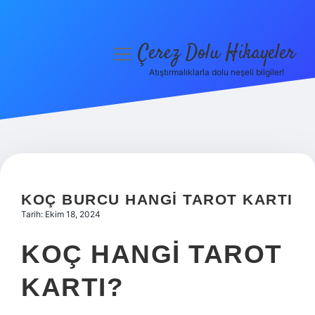
Çerez Dolu Hikayeler
menüyü
aç
Atıştırmalıklarla dolu neşeli bilgiler!
Anasayfa
Gizlilik Politikası
Yasal Uyarı
Hakkımızda
KOÇ BURCU HANGI TAROT KARTI
Tarih: Ekim 18, 2024
KOÇ HANGI TAROT
KARTI?