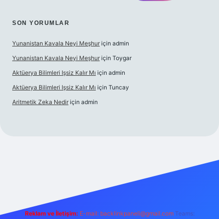
SON YORUMLAR
Yunanistan Kavala Neyi Meşhur
için
admin
Yunanistan Kavala Neyi Meşhur
için
Toygar
Aktüerya Bilimleri Işsiz Kalır Mı
için
admin
Aktüerya Bilimleri Işsiz Kalır Mı
için
Tuncay
Aritmetik Zeka Nedir
için
admin
ttps://betexper.live/
Reklam ve İletişim:
E-mail:
backlinkpaneli@gmail.com
Teams: