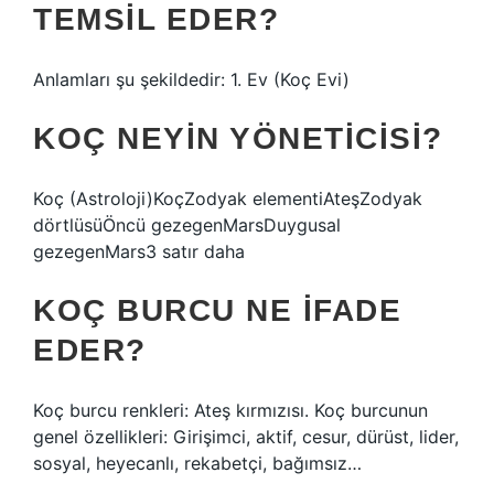
TEMSIL EDER?
Anlamları şu şekildedir: 1. Ev (Koç Evi)
KOÇ NEYIN YÖNETICISI?
Koç (Astroloji)KoçZodyak elementiAteşZodyak
dörtlüsüÖncü gezegenMarsDuygusal
gezegenMars3 satır daha
KOÇ BURCU NE IFADE
EDER?
Koç burcu renkleri: Ateş kırmızısı. Koç burcunun
genel özellikleri: Girişimci, aktif, cesur, dürüst, lider,
sosyal, heyecanlı, rekabetçi, bağımsız…