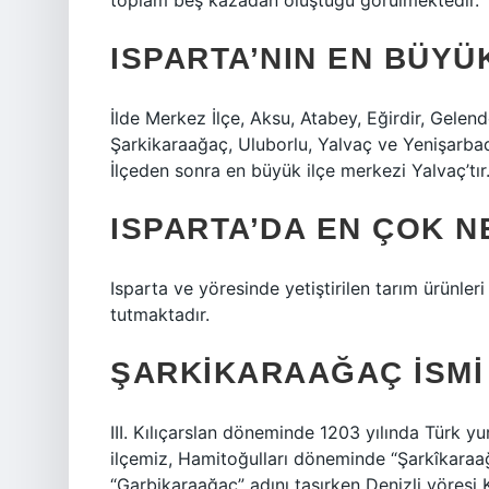
toplam beş kazadan oluştuğu görülmektedir.
ISPARTA’NIN EN BÜYÜK
İlde Merkez İlçe, Aksu, Atabey, Eğirdir, Gelen
Şarkikaraağaç, Uluborlu, Yalvaç ve Yenişarba
İlçeden sonra en büyük ilçe merkezi Yalvaç’tır.
ISPARTA’DA EN ÇOK N
Isparta ve yöresinde yetiştirilen tarım ürünler
tutmaktadır.
ŞARKIKARAAĞAÇ ISMI
III. Kılıçarslan döneminde 1203 yılında Türk 
ilçemiz, Hamitoğulları döneminde “Şarkîkaraa
“Garbikaraağaç” adını taşırken Denizli yöresi K