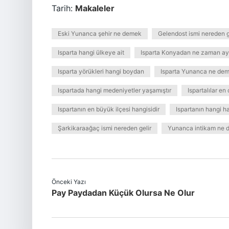
Tarih:
Makaleler
Eski Yunanca şehir ne demek
Gelendost ismi nereden g
Isparta hangi ülkeye ait
Isparta Konyadan ne zaman ayr
Isparta yörükleri hangi boydan
Isparta Yunanca ne de
Ispartada hangi medeniyetler yaşamıştır
Ispartalılar e
Ispartanın en büyük ilçesi hangisidir
Ispartanın hangi 
Şarkikaraağaç ismi nereden gelir
Yunanca intikam ne
Önceki Yazı
Pay Paydadan Küçük Olursa Ne Olur