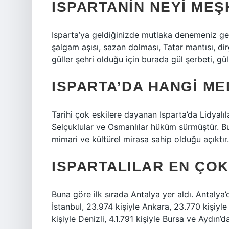
ISPARTANIN NEYI ME
Isparta’ya geldiğinizde mutlaka denemeniz ger
şalgam aşısı, sazan dolması, Tatar mantısı, dir
güller şehri olduğu için burada gül şerbeti, g
ISPARTA’DA HANGI ME
Tarihi çok eskilere dayanan Isparta’da Lidyalılar,
Selçuklular ve Osmanlılar hüküm sürmüştür. Bu 
mimari ve kültürel mirasa sahip olduğu açıktır.
ISPARTALILAR EN ÇO
Buna göre ilk sırada Antalya yer aldı. Antalya’
İstanbul, 23.974 kişiyle Ankara, 23.770 kişiyle
kişiyle Denizli, 4.1.791 kişiyle Bursa ve Aydın’d