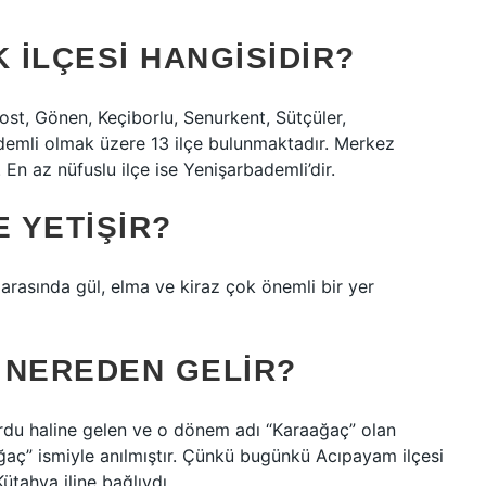
 ILÇESI HANGISIDIR?
dost, Gönen, Keçiborlu, Senurkent, Sütçüler,
demli olmak üzere 13 ilçe bulunmaktadır. Merkez
 En az nüfuslu ilçe ise Yenişarbademli’dir.
E YETIŞIR?
i arasında gül, elma ve kiraz çok önemli bir yer
 NEREDEN GELIR?
yurdu haline gelen ve o dönem adı “Karaağaç” olan
ğaç” ismiyle anılmıştır. Çünkü bugünkü Acıpayam ilçesi
ütahya iline bağlıydı.