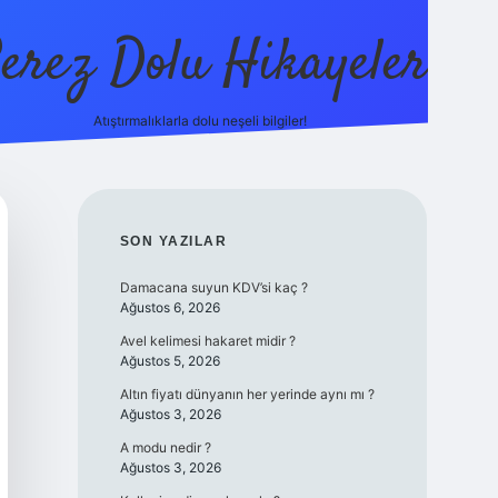
erez Dolu Hikayeler
Atıştırmalıklarla dolu neşeli bilgiler!
https://betexper.live/
SIDEBAR
SON YAZILAR
Damacana suyun KDV’si kaç ?
Ağustos 6, 2026
Avel kelimesi hakaret midir ?
Ağustos 5, 2026
Altın fiyatı dünyanın her yerinde aynı mı ?
Ağustos 3, 2026
A modu nedir ?
Ağustos 3, 2026