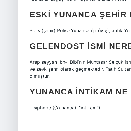
ESKI YUNANCA ŞEHIR
Polis (şehir) Polis (Yunanca ἡ πόλις), antik Yun
GELENDOST ISMI NER
Arap seyyah İbn-i Bibi’nin Muhtasar Selçuk is
ve zevk şehri olarak geçmektedir. Fatih Sul
olmuştur.
YUNANCA INTIKAM NE
Tisiphone ((Yunanca), “intikam”)