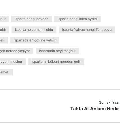
elir
Isparta hangi boydan
Isparta hangi ilden ayrıldı
ıldı
Isparta ne zaman il oldu
Isparta Yalvaç hangi Türk boyu
mek
Ispartada en çok ne yetişir
n çok nerede yaşıyor
Ispartanin neyi meşhur
hayvanı meşhur
İspartanın kökeni nereden gelir
 demek
Sonraki Yazı
Tahta At Anlamı Nedir