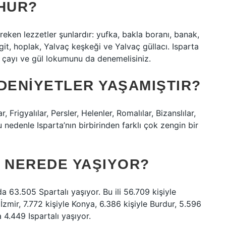
ŞHUR?
eken lezzetler şunlardır: yufka, bakla boranı, banak,
git, hoplak, Yalvaç keşkeği ve Yalvaç güllacı. Isparta
ül çayı ve gül lokumunu da denemelisiniz.
DENIYETLER YAŞAMIŞTIR?
 Frigyalılar, Persler, Helenler, Romalılar, Bizanslılar,
nedenle Isparta’nın birbirinden farklı çok zengin bir
K NEREDE YAŞIYOR?
da 63.505 Spartalı yaşıyor. Bu ili 56.709 kişiyle
 İzmir, 7.772 kişiyle Konya, 6.386 kişiyle Burdur, 5.596
a 4.449 Ispartalı yaşıyor.