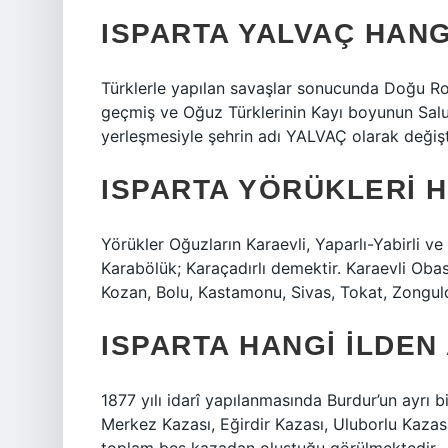
ISPARTA YALVAÇ HAN
Türklerle yapılan savaşlar sonucunda Doğu Ro
geçmiş ve Oğuz Türklerinin Kayı boyunun Salur
yerleşmesiyle şehrin adı YALVAÇ olarak değiştir
ISPARTA YÖRÜKLERI 
Yörükler Oğuzların Karaevli, Yaparlı-Yabirli ve
Karabölük; Karaçadırlı demektir. Karaevli Obası
Kozan, Bolu, Kastamonu, Sivas, Tokat, Zongulda
ISPARTA HANGI ILDEN 
1877 yılı idarî yapılanmasında Burdur’un ayrı 
Merkez Kazası, Eğirdir Kazası, Uluborlu Kaza