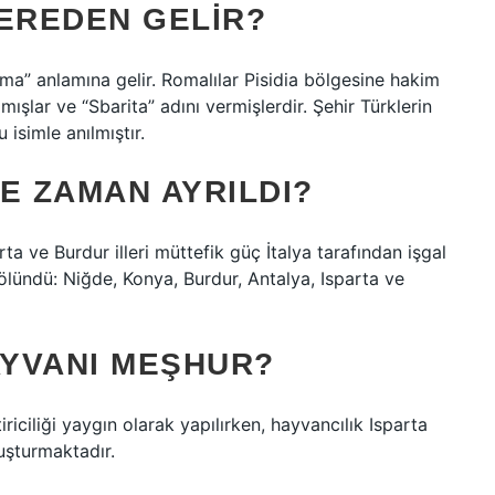
NEREDEN GELIR?
sama” anlamına gelir. Romalılar Pisidia bölgesine hakim
amışlar ve “Sbarita” adını vermişlerdir. Şehir Türklerin
 isimle anılmıştır.
E ZAMAN AYRILDI?
ta ve Burdur illeri müttefik güç İtalya tarafından işgal
bölündü: Niğde, Konya, Burdur, Antalya, Isparta ve
AYVANI MEŞHUR?
iriciliği yaygın olarak yapılırken, hayvancılık Isparta
uşturmaktadır.