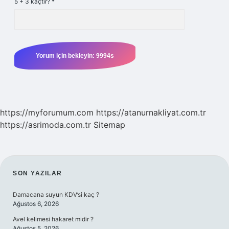
5 + 3 kaçtır?
*
https://myforumum.com
https://atanurnakliyat.com.tr
https://asrimoda.com.tr
Sitemap
SIDEBAR
SON YAZILAR
Damacana suyun KDV’si kaç ?
Ağustos 6, 2026
Avel kelimesi hakaret midir ?
Ağustos 5, 2026