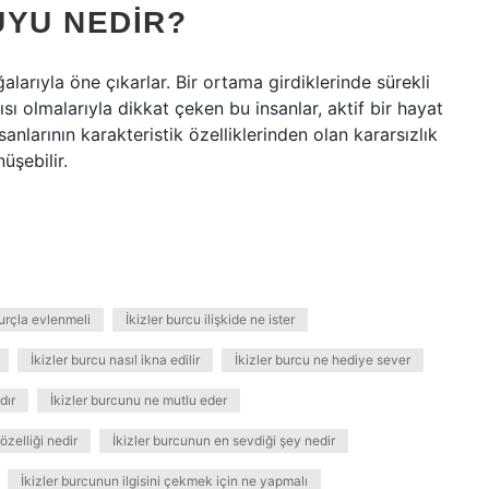
UYU NEDIR?
alarıyla öne çıkarlar. Bir ortama girdiklerinde sürekli
ısı olmalarıyla dikkat çeken bu insanlar, aktif bir hayat
anlarının karakteristik özelliklerinden olan kararsızlık
üşebilir.
burçla evlenmeli
İkizler burcu ilişkide ne ister
İkizler burcu nasıl ikna edilir
İkizler burcu ne hediye sever
dır
İkizler burcunu ne mutlu eder
özelliği nedir
İkizler burcunun en sevdiği şey nedir
İkizler burcunun ilgisini çekmek için ne yapmalı