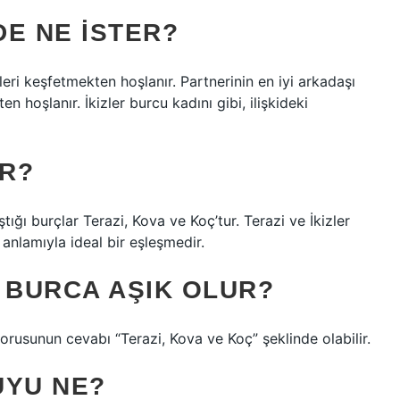
DE NE ISTER?
ikleri keşfetmekten hoşlanır. Partnerinin en iyi arkadaşı
 hoşlanır. İkizler burcu kadını gibi, ilişkideki
IR?
ştığı burçlar Terazi, Kova ve Koç’tur. Terazi ve İkizler
anlamıyla ideal bir eşleşmedir.
 BURCA AŞIK OLUR?
 sorusunun cevabı “Terazi, Kova ve Koç” şeklinde olabilir.
UYU NE?