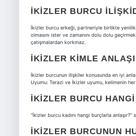
İKIZLER BURCU ILIŞKI
İkizler burcu erkeği, partneriyle birlikte yenil
olmasını ister ve zamanını dolu dolu geçirmekten
çatışmalardan korkmaz.
İKIZLER KIMLE ANLAŞ
İkizler burcunun ilişkiler konusunda en iyi anla
Uyumu: Terazi ve İkizler uyumu, kelimenin her 
İKIZLER BURCU HANGI
“İkizler burcu kadını hangi burçlarla anlaşır?”
İKIZLER BURCUNUN H