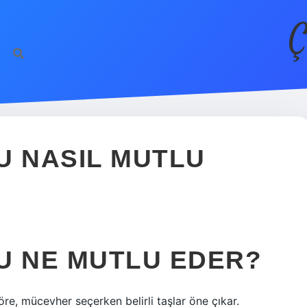
Ç
U NASIL MUTLU
U NE MUTLU EDER?
öre, mücevher seçerken belirli taşlar öne çıkar.