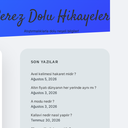
erez Dolu Hikayeler
Atıştırmalıklarla dolu neşeli bilgiler!
https://betexper.live/
SIDEBAR
SON YAZILAR
Avel kelimesi hakaret midir ?
Ağustos 5, 2026
Altın fiyatı dünyanın her yerinde aynı mı ?
Ağustos 3, 2026
A modu nedir ?
Ağustos 3, 2026
Kallavi nedir nasıl yapılır ?
Temmuz 30, 2026