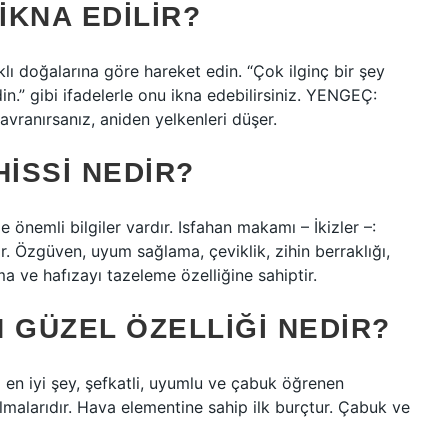
IKNA EDILIR?
aklı doğalarına göre hareket edin. “Çok ilginç bir şey
in.” gibi ifadelerle onu ikna edebilirsiniz. YENGEÇ:
avranırsanız, aniden yelkenleri düşer.
HISSI NEDIR?
e önemli bilgiler vardır. Isfahan makamı – İkizler –:
ir. Özgüven, uyum sağlama, çeviklik, zihin berraklığı,
a ve hafızayı tazeleme özelliğine sahiptir.
 GÜZEL ÖZELLIĞI NEDIR?
 en iyi şey, şefkatli, uyumlu ve çabuk öğrenen
olmalarıdır. Hava elementine sahip ilk burçtur. Çabuk ve