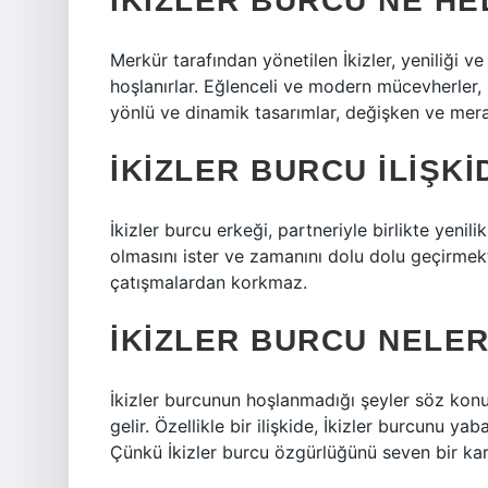
İKIZLER BURCU NE HE
Merkür tarafından yönetilen İkizler, yeniliği ve 
hoşlanırlar. Eğlenceli ve modern mücevherler, İ
yönlü ve dinamik tasarımlar, değişken ve merakl
İKIZLER BURCU ILIŞKI
İkizler burcu erkeği, partneriyle birlikte yenil
olmasını ister ve zamanını dolu dolu geçirmekten
çatışmalardan korkmaz.
İKIZLER BURCU NELE
İkizler burcunun hoşlanmadığı şeyler söz kon
gelir. Özellikle bir ilişkide, İkizler burcunu y
Çünkü İkizler burcu özgürlüğünü seven bir kara