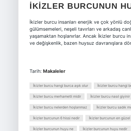
İKIZLER BURCUNUN H
İkizler burcu insanları enerjik ve çok yönlü doğ
gülümsemeleri, neşeli tavırları ve arkadaş canl
yaşamaktan hoşlanırlar. Ancak İkizler burcu ins
ve değişkenlik, bazen huysuz davranışlara dön
Tarih:
Makaleler
İkizler burcu hangi burca aşık olur
İkizler burcu hangi 
İkizler burcu merhametli midir
İkizler burcu nasıl giyinir
İkizler burcu nelerden hoşlanmaz
İkizler burcu sadık mı
İkizler burcunun 6 hissi nedir
İkizler burcunun en güzel 
İkizler burcunun huyu ne
İkizler burcunun huyu nedir