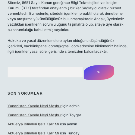
Sitemiz, 5651 Sayılı Kanun gereğince Bilgi Teknolojileri ve İletişim
Kurumu (BTK) tarafından onaylanmış bir Yer Sağlayıcı olarak hizmet
vermektedir. Bu nedenle, sitedeki içerikleri proaktif olarak denetleme
veya araştırma yükümlülüğümüz bulunmamaktadır. Ancak, üyelerimiz
yazdıkları içeriklerin sorumluluğunu taşımakta olup, siteye üye olarak
bu sorumluluğu kabul etmiş sayılırlar.
Hukuka ve yasal düzenlemelere aykırı olduğunu düşündüğünüz
içerikleri,
backlinkpanelicomtr@gmail.com
adresine bildirmeniz halinde,
ilgili içerikler yasal süre içerisinde sitemizden kaldırılacaktır.
Arama
SON YORUMLAR
Yunanistan Kavala Neyi Meşhur
için
admin
Yunanistan Kavala Neyi Meşhur
için
Toygar
Aktüerya Bilimleri Işsiz Kalır Mı
için
admin
Aktüerya Bilimleri Işsiz Kalır Mı
için
Tuncay