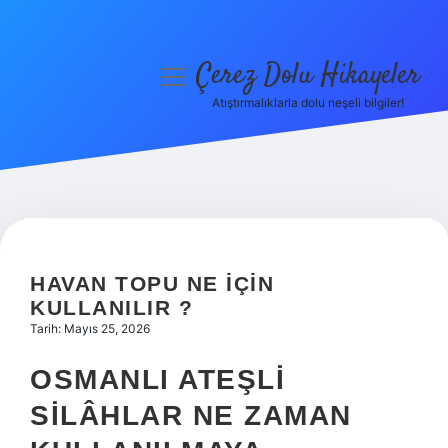
Çerez Dolu Hikayeler
menüyü
aç
Atıştırmalıklarla dolu neşeli bilgiler!
Anasayfa
Gizlilik Politikası
Yasal Uyarı
Hakkımızda
HAVAN TOPU NE IÇIN
KULLANILIR ?
Tarih: Mayıs 25, 2026
OSMANLI ATEŞLI
SILÂHLAR NE ZAMAN