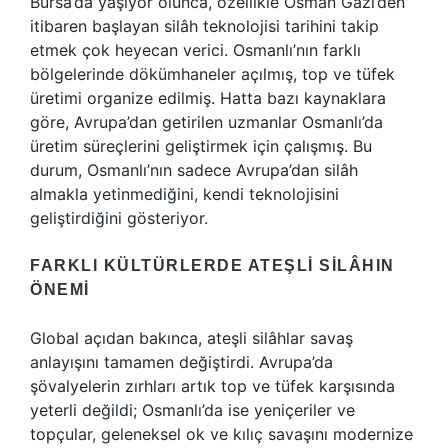
Bursa’da yaşıyor olunca, özellikle Osman Gazi’den
itibaren başlayan silâh teknolojisi tarihini takip
etmek çok heyecan verici. Osmanlı’nın farklı
bölgelerinde dökümhaneler açılmış, top ve tüfek
üretimi organize edilmiş. Hatta bazı kaynaklara
göre, Avrupa’dan getirilen uzmanlar Osmanlı’da
üretim süreçlerini geliştirmek için çalışmış. Bu
durum, Osmanlı’nın sadece Avrupa’dan silâh
almakla yetinmediğini, kendi teknolojisini
geliştirdiğini gösteriyor.
FARKLI KÜLTÜRLERDE ATEŞLI SILÂHIN
ÖNEMI
Global açıdan bakınca, ateşli silâhlar savaş
anlayışını tamamen değiştirdi. Avrupa’da
şövalyelerin zırhları artık top ve tüfek karşısında
yeterli değildi; Osmanlı’da ise yeniçeriler ve
topçular, geleneksel ok ve kılıç savaşını modernize