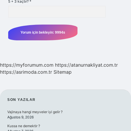
5 + 3 kaçtır?
*
https://myforumum.com
https://atanurnakliyat.com.tr
https://asrimoda.com.tr
Sitemap
SIDEBAR
SON YAZILAR
Vajinaya hangi meyveler iyi gelir ?
Ağustos 9, 2026
Kussa ne demektir ?