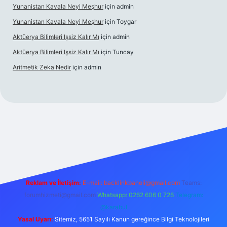
Yunanistan Kavala Neyi Meşhur
için
admin
Yunanistan Kavala Neyi Meşhur
için
Toygar
Aktüerya Bilimleri Işsiz Kalır Mı
için
admin
Aktüerya Bilimleri Işsiz Kalır Mı
için
Tuncay
Aritmetik Zeka Nedir
için
admin
ttps://betexper.live/
Reklam ve İletişim:
E-mail:
backlinkpaneli@gmail.com
Teams:
forumhizmeti@gmail.com
Whatsapp: 0262 606 0 726
Telegram:
@karabul
Yasal Uyarı:
Sitemiz, 5651 Sayılı Kanun gereğince Bilgi Teknolojileri