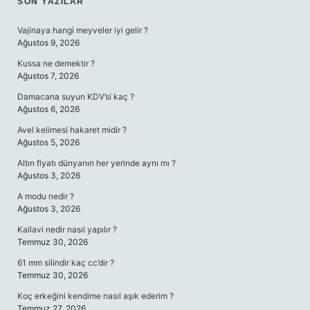
SIDEBAR
SON YAZILAR
Vajinaya hangi meyveler iyi gelir ?
Ağustos 9, 2026
Kussa ne demektir ?
Ağustos 7, 2026
Damacana suyun KDV’si kaç ?
Ağustos 6, 2026
Avel kelimesi hakaret midir ?
Ağustos 5, 2026
Altın fiyatı dünyanın her yerinde aynı mı ?
Ağustos 3, 2026
A modu nedir ?
Ağustos 3, 2026
Kallavi nedir nasıl yapılır ?
Temmuz 30, 2026
61 mm silindir kaç cc’dir ?
Temmuz 30, 2026
Koç erkeğini kendime nasıl aşık ederim ?
Temmuz 27, 2026