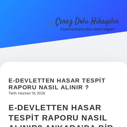
Çerez Dolu Hikayeler
menüyü
aç
Atıştırmalıklarla dolu neşeli bilgiler!
Anasayfa
Gizlilik Politikası
Yasal Uyarı
Hakkımızda
E-DEVLETTEN HASAR TESPIT
RAPORU NASIL ALINIR ?
Tarih: Haziran 19, 2026
E-DEVLETTEN HASAR
TESPIT RAPORU NASIL