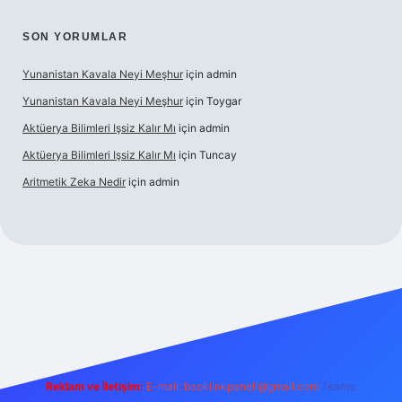
SON YORUMLAR
Yunanistan Kavala Neyi Meşhur
için
admin
Yunanistan Kavala Neyi Meşhur
için
Toygar
Aktüerya Bilimleri Işsiz Kalır Mı
için
admin
Aktüerya Bilimleri Işsiz Kalır Mı
için
Tuncay
Aritmetik Zeka Nedir
için
admin
betexper.live/
Reklam ve İletişim:
E-mail:
backlinkpaneli@gmail.com
Teams: