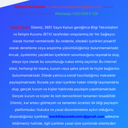
Reklam ve İletişim:
E-mail:
backlinkpaneli@gmail.com
Teams:
forumhizmeti@gmail.com
Whatsapp: 0262 606 0 726
Telegram:
@karabul
Yasal Uyarı:
Sitemiz, 5651 Sayılı Kanun gereğince Bilgi Teknolojileri
ve İletişim Kurumu (BTK) tarafından onaylanmış bir Yer Sağlayıcı
olarak hizmet vermektedir. Bu nedenle, sitedeki içerikleri proaktif
olarak denetleme veya araştırma yükümlülüğümüz bulunmamaktadır.
Ancak, üyelerimiz yazdıkları içeriklerin sorumluluğunu taşımakta olup,
siteye üye olarak bu sorumluluğu kabul etmiş sayılırlar. Bu internet
sitesi, herhangi bir marka, kurum veya şahıs şirketi ile hiçbir bağlantısı
bulunmamaktadır. Sitede yalnızca kendi hazırladığımız makaleler
paylaşılmaktadır. Burada yer alan içerikler haber niteliği taşımamakta
olup, gerçek kurum ve kişiler hakkında paylaşım yapılmamaktadır.
Gerçek kurum ve kişiler ile isim benzerlikleri tamamen tesadüfidir.
Sitemiz, kar amacı gütmeyen ve tamamen ücretsiz bir bilgi paylaşım
platformudur. Hukuka ve yasal düzenlemelere aykırı olduğunu
düşündüğünüz içerikleri,
backlinkpanelicomtr@gmail.com
adresine
bildirmeniz halinde, ilgili içerikler yasal süre içerisinde sitemizden