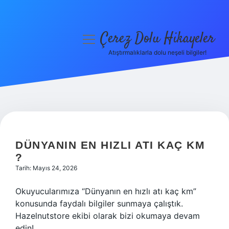
Çerez Dolu Hikayeler
menüyü
aç
Atıştırmalıklarla dolu neşeli bilgiler!
Anasayfa
Gizlilik Politikası
Yasal Uyarı
Hakkımızda
DÜNYANIN EN HIZLI ATI KAÇ KM
?
Tarih: Mayıs 24, 2026
Okuyucularımıza “Dünyanın en hızlı atı kaç km”
konusunda faydalı bilgiler sunmaya çalıştık.
Hazelnutstore ekibi olarak bizi okumaya devam
edin!