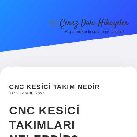
Çerez Dolu Hikayeler
menüyü
aç
Atıştırmalıklarla dolu neşeli bilgiler!
Anasayfa
Gizlilik Politikası
Yasal Uyarı
Hakkımızda
CNC KESICI TAKIM NEDIR
Tarih: Ekim 30, 2024
CNC KESICI
TAKIMLARI