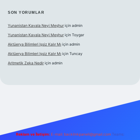
SON YORUMLAR
Yunanistan Kavala Neyi Meşhur
için
admin
Yunanistan Kavala Neyi Meşhur
için
Toygar
Aktüerya Bilimleri Işsiz Kalır Mı
için
admin
Aktüerya Bilimleri Işsiz Kalır Mı
için
Tuncay
Aritmetik Zeka Nedir
için
admin
https://betexper.live/
Reklam ve İletişim:
E-mail:
backlinkpaneli@gmail.com
Teams: