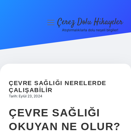
Çerez Dolu Hikayeler
menüyü
aç
Atıştırmalıklarla dolu neşeli bilgiler!
Anasayfa
Gizlilik Politikası
Yasal Uyarı
Hakkımızda
ÇEVRE SAĞLIĞI NERELERDE
ÇALIŞABILIR
Tarih: Eylül 23, 2024
ÇEVRE SAĞLIĞI
OKUYAN NE OLUR?