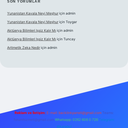
SON YORUMLAR
Yunanistan Kavala Neyi Meşhur
için
admin
Yunanistan Kavala Neyi Meşhur
için
Toygar
Aktüerya Bilimleri Işsiz Kalır Mı
için
admin
Aktüerya Bilimleri Işsiz Kalır Mı
için
Tuncay
Aritmetik Zeka Nedir
için
admin
betexper.live/
Reklam ve İletişim:
E-mail:
backlinkpaneli@gmail.com
Teams:
forumhizmeti@gmail.com
Whatsapp: 0262 606 0 726
Telegram:
@karabul