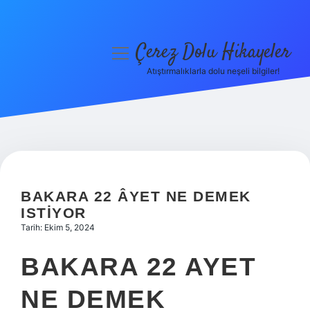
Çerez Dolu Hikayeler
menüyü
aç
Atıştırmalıklarla dolu neşeli bilgiler!
Anasayfa
Gizlilik Politikası
Yasal Uyarı
Hakkımızda
BAKARA 22 ÂYET NE DEMEK
ISTIYOR
Tarih: Ekim 5, 2024
BAKARA 22 AYET
NE DEMEK