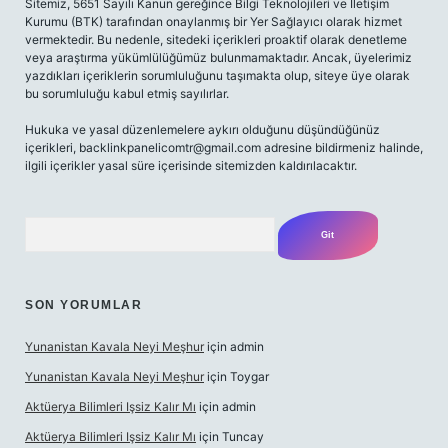
Sitemiz, 5651 Sayılı Kanun gereğince Bilgi Teknolojileri ve İletişim
Kurumu (BTK) tarafından onaylanmış bir Yer Sağlayıcı olarak hizmet
vermektedir. Bu nedenle, sitedeki içerikleri proaktif olarak denetleme
veya araştırma yükümlülüğümüz bulunmamaktadır. Ancak, üyelerimiz
yazdıkları içeriklerin sorumluluğunu taşımakta olup, siteye üye olarak
bu sorumluluğu kabul etmiş sayılırlar.
Hukuka ve yasal düzenlemelere aykırı olduğunu düşündüğünüz
içerikleri,
backlinkpanelicomtr@gmail.com
adresine bildirmeniz halinde,
ilgili içerikler yasal süre içerisinde sitemizden kaldırılacaktır.
Arama
SON YORUMLAR
Yunanistan Kavala Neyi Meşhur
için
admin
Yunanistan Kavala Neyi Meşhur
için
Toygar
Aktüerya Bilimleri Işsiz Kalır Mı
için
admin
Aktüerya Bilimleri Işsiz Kalır Mı
için
Tuncay