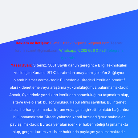
ttps://betexper.live/
Reklam ve İletişim:
E-mail:
backlinkpaneli@gmail.com
Teams:
forumhizmeti@gmail.com
Whatsapp: 0262 606 0 726
Telegram:
@karabul
Yasal Uyarı:
Sitemiz, 5651 Sayılı Kanun gereğince Bilgi Teknolojileri
ve İletişim Kurumu (BTK) tarafından onaylanmış bir Yer Sağlayıcı
olarak hizmet vermektedir. Bu nedenle, sitedeki içerikleri proaktif
olarak denetleme veya araştırma yükümlülüğümüz bulunmamaktadır.
Ancak, üyelerimiz yazdıkları içeriklerin sorumluluğunu taşımakta olup,
siteye üye olarak bu sorumluluğu kabul etmiş sayılırlar. Bu internet
sitesi, herhangi bir marka, kurum veya şahıs şirketi ile hiçbir bağlantısı
bulunmamaktadır. Sitede yalnızca kendi hazırladığımız makaleler
paylaşılmaktadır. Burada yer alan içerikler haber niteliği taşımamakta
olup, gerçek kurum ve kişiler hakkında paylaşım yapılmamaktadır.