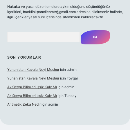
Hukuka ve yasal düzenlemelere aykırı olduğunu düşündüğünüz
içerikleri,
backlinkpanelicomtr@gmail.com
adresine bildirmeniz halinde,
ilgili içerikler yasal süre içerisinde sitemizden kaldırılacaktır.
Arama
SON YORUMLAR
Yunanistan Kavala Neyi Meşhur
için
admin
Yunanistan Kavala Neyi Meşhur
için
Toygar
Aktüerya Bilimleri Işsiz Kalır Mı
için
admin
Aktüerya Bilimleri Işsiz Kalır Mı
için
Tuncay
Aritmetik Zeka Nedir
için
admin