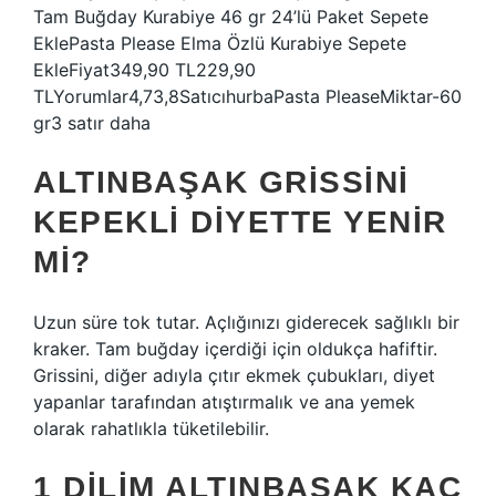
Tam Buğday Kurabiye 46 gr 24’lü Paket Sepete
EklePasta Please Elma Özlü Kurabiye Sepete
EkleFiyat349,90 TL229,90
TLYorumlar4,73,8SatıcıhurbaPasta PleaseMiktar-60
gr3 satır daha
ALTINBAŞAK GRISSINI
KEPEKLI DIYETTE YENIR
MI?
Uzun süre tok tutar. Açlığınızı giderecek sağlıklı bir
kraker. Tam buğday içerdiği için oldukça hafiftir.
Grissini, diğer adıyla çıtır ekmek çubukları, diyet
yapanlar tarafından atıştırmalık ve ana yemek
olarak rahatlıkla tüketilebilir.
1 DILIM ALTINBAŞAK KAÇ