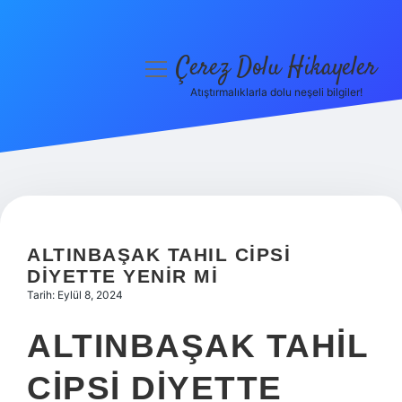
Çerez Dolu Hikayeler
menüyü
aç
Atıştırmalıklarla dolu neşeli bilgiler!
Anasayfa
Gizlilik Politikası
Yasal Uyarı
Hakkımızda
ALTINBAŞAK TAHIL CIPSI
DIYETTE YENIR MI
Tarih: Eylül 8, 2024
ALTINBAŞAK TAHIL
CIPSI DIYETTE