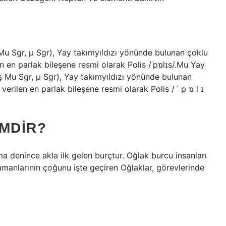
ş Mu Sgr, μ Sgr), Yay takımyıldızı yönünde bulunan çoklu
len en parlak bileşene resmi olarak Polis /ˈpɒlɪs/.Mu Yay
ılmış Mu Sgr, μ Sgr), Yay takımyıldızı yönünde bulunan
 verilen en parlak bileşene resmi olarak Polis / ˈ p ɒ l ɪ
IMDIR?
ma denince akla ilk gelen burçtur. Oğlak burcu insanları
amanlarının çoğunu işte geçiren Oğlaklar, görevlerinde