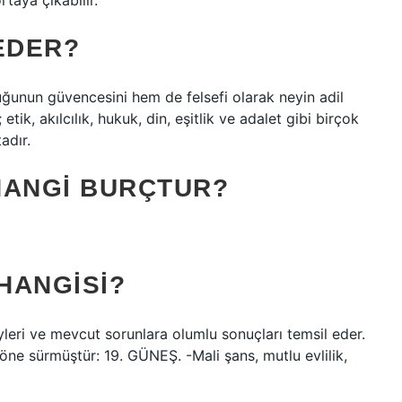
taya çıkabilir.
EDER?
uğunun güvencesini hem de felsefi olarak neyin adil
etik, akılcılık, hukuk, din, eşitlik ve adalet gibi birçok
adır.
HANGI BURÇTUR?
 HANGISI?
şeyleri ve mevcut sorunlara olumlu sonuçları temsil eder.
öne sürmüştür: 19. GÜNEŞ. -Mali şans, mutlu evlilik,