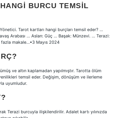
 HANGI BURCU TEMSIL
 Yönetici. Tarot kartları hangi burçları temsil eder? …
 Savaş Arabası … Aslan: Güç … Başak: Münzevi. … Terazi:
ha fazla makale…•3 Mayıs 2024
URÇ?
ümüş ve altın kaplamadan yapılmıştır. Tarotta ölüm
e yenilikleri temsil eder. Değişim, dönüşüm ve ilerleme
yla uyumludur.
T?
 Terazi burcuyla ilişkilendirilir. Adalet kartı yılınızda