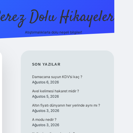
erez Dolu Hikayeler
Atıştırmalıklarla dolu neşeli bilgiler!
https://betexper.live/
SIDEBAR
SON YAZILAR
Damacana suyun KDV’si kaç ?
Ağustos 6, 2026
Avel kelimesi hakaret midir ?
Ağustos 5, 2026
Altın fiyatı dünyanın her yerinde aynı mı ?
Ağustos 3, 2026
A modu nedir ?
Ağustos 3, 2026