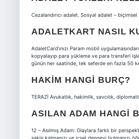
Cezalandırıcı adalet. Sosyal adalet – biçimsel 
ADALETKART NASIL K
AdaletCard’ınızı Param mobil uygulamasından 
kopyalayıp para yükleme ve para transferi işleml
günün her saatinde, tek seferde en fazla 50 k
HAKIM HANGI BURÇ?
TERAZİ Avukatlık, hakimlik, savcılık, diplomatlı
ASILAN ADAM HANGI 
12 – Asılmış Adam: Olaylara farklı bir perspek
sakin kalmanızı ve içsel dengeyi bulmanızı öğü