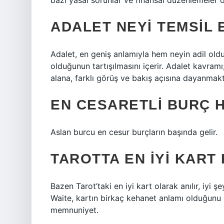
bazı yasal sorunlar ve finansal düzenlemeler or
ADALET NEYI TEMSIL 
Adalet, en geniş anlamıyla hem neyin adil old
olduğunun tartışılmasını içerir. Adalet kavramı; 
alana, farklı görüş ve bakış açısına dayanmakt
EN CESARETLI BURÇ 
Aslan burcu en cesur burçların başında gelir.
TAROTTA EN IYI KART
Bazen Tarot’taki en iyi kart olarak anılır, iyi 
Waite, kartın birkaç kehanet anlamı olduğunu 
memnuniyet.