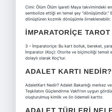
Cimi: Ölüm Ölüm işareti Maya takvimindeki en u
sembolize ettiği en temel şey “dönüşümdür.” B
dönüştüren kozmik dönüşümle örneklenebilir.
İMPARATORIÇE TAROT
3 – İmparatoriçe: Bu kart bolluk, bereket, yarat
İmparator (Koç): Otorite ve biçimciliği temsil
dolaylı olarak Koç’tur.
ADALET KARTI NEDIR?
AdaletKart Nedir? Adalet Bakanlığı merkez ve ta
Teşkilatını Güçlendirme Vakfı’nın uygun gördüğ
oluşturulmuş kimlik ve ön ödemeli karttır.
ADALET TÜRLERI NEL