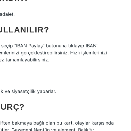
adalet.
ULLANILIR?
seçip “IBAN Paylaş” butonuna tıklayıp IBAN’ı
erinizi gerçekleştirebilirsiniz. Hızlı işlemlerinizi
ez tamamlayabilirsiniz.
k ve siyasetçilik yaparlar.
BURÇ?
tiften bakmaya bağlı olan bu kart, olaylar karşısında
tler. Gezegeni Neptün ve elementi Balık’tır.