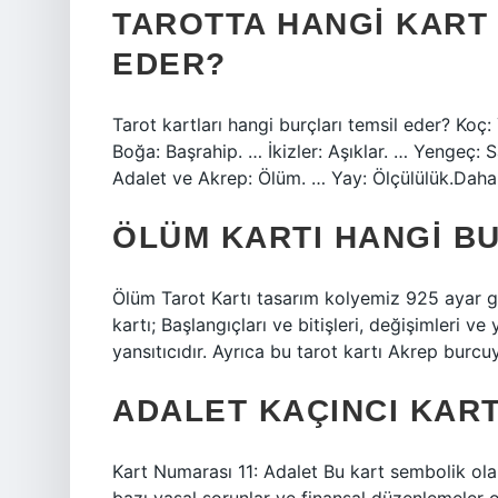
TAROTTA HANGI KART
EDER?
Tarot kartları hangi burçları temsil eder? Koç:
Boğa: Başrahip. … İkizler: Aşıklar. … Yengeç:
Adalet ve Akrep: Ölüm. … Yay: Ölçülülük.Da
ÖLÜM KARTI HANGI B
Ölüm Tarot Kartı tasarım kolyemiz 925 ayar g
kartı; Başlangıçları ve bitişleri, değişimleri v
yansıtıcıdır. Ayrıca bu tarot kartı Akrep burcu
ADALET KAÇINCI KAR
Kart Numarası 11: Adalet Bu kart sembolik olarak