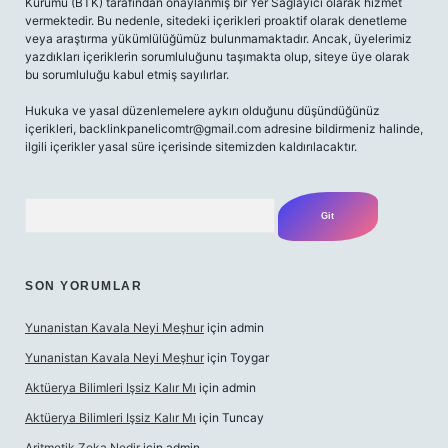
Kurumu (BTK) tarafından onaylanmış bir Yer Sağlayıcı olarak hizmet
vermektedir. Bu nedenle, sitedeki içerikleri proaktif olarak denetleme
veya araştırma yükümlülüğümüz bulunmamaktadır. Ancak, üyelerimiz
yazdıkları içeriklerin sorumluluğunu taşımakta olup, siteye üye olarak
bu sorumluluğu kabul etmiş sayılırlar.
Hukuka ve yasal düzenlemelere aykırı olduğunu düşündüğünüz
içerikleri,
backlinkpanelicomtr@gmail.com
adresine bildirmeniz halinde,
ilgili içerikler yasal süre içerisinde sitemizden kaldırılacaktır.
Arama
SON YORUMLAR
Yunanistan Kavala Neyi Meşhur
için
admin
Yunanistan Kavala Neyi Meşhur
için
Toygar
Aktüerya Bilimleri Işsiz Kalır Mı
için
admin
Aktüerya Bilimleri Işsiz Kalır Mı
için
Tuncay
Aritmetik Zeka Nedir
için
admin