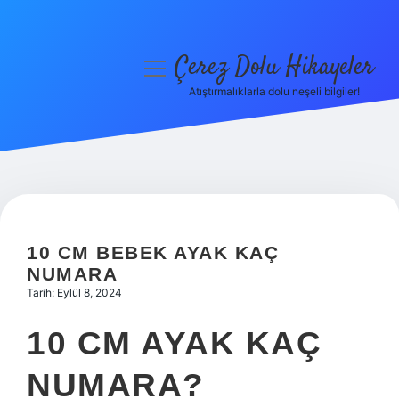
Çerez Dolu Hikayeler
menüyü
aç
Atıştırmalıklarla dolu neşeli bilgiler!
Anasayfa
Gizlilik Politikası
Yasal Uyarı
Hakkımızda
10 CM BEBEK AYAK KAÇ
NUMARA
Tarih: Eylül 8, 2024
10 CM AYAK KAÇ
NUMARA?