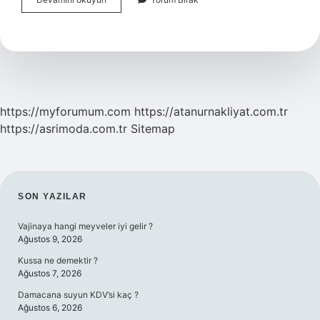
Yolla
Burun
Tıkanıklığı
Nasıl
Açılır
https://myforumum.com
https://atanurnakliyat.com.tr
https://asrimoda.com.tr
Sitemap
SIDEBAR
SON YAZILAR
Vajinaya hangi meyveler iyi gelir ?
Ağustos 9, 2026
Kussa ne demektir ?
Ağustos 7, 2026
Damacana suyun KDV’si kaç ?
Ağustos 6, 2026