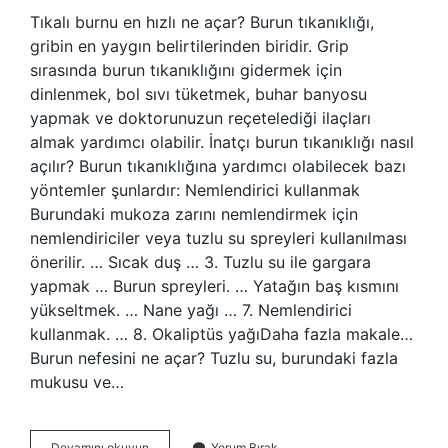
Tıkalı burnu en hızlı ne açar? Burun tıkanıklığı,
gribin en yaygın belirtilerinden biridir. Grip
sırasında burun tıkanıklığını gidermek için
dinlenmek, bol sıvı tüketmek, buhar banyosu
yapmak ve doktorunuzun reçetelediği ilaçları
almak yardımcı olabilir. İnatçı burun tıkanıklığı nasıl
açılır? Burun tıkanıklığına yardımcı olabilecek bazı
yöntemler şunlardır: Nemlendirici kullanmak
Burundaki mukoza zarını nemlendirmek için
nemlendiriciler veya tuzlu su spreyleri kullanılması
önerilir. … Sıcak duş … 3. Tuzlu su ile gargara
yapmak … Burun spreyleri. … Yatağın baş kısmını
yükseltmek. … Nane yağı … 7. Nemlendirici
kullanmak. … 8. Okaliptüs yağıDaha fazla makale…
Burun nefesini ne açar? Tuzlu su, burundaki fazla
mukusu ve…
Doğal
Devamını okuyun
Yorum Bırak