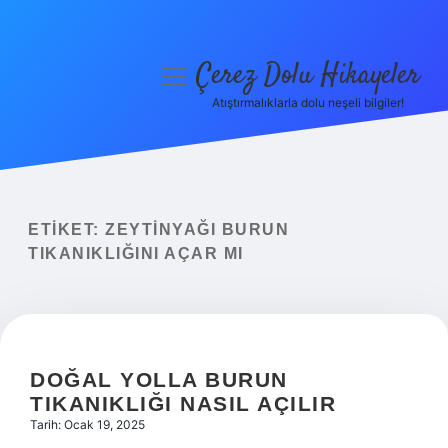
Çerez Dolu Hikayeler
menüyü
aç
Atıştırmalıklarla dolu neşeli bilgiler!
Anasayfa
Gizlilik Politikası
Yasal Uyarı
ETIKET:
ZEYTINYAĞI BURUN
TIKANIKLIĞINI AÇAR MI
Hakkımızda
DOĞAL YOLLA BURUN
TIKANIKLIĞI NASIL AÇILIR
Tarih: Ocak 19, 2025