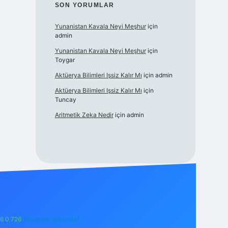
SON YORUMLAR
Yunanistan Kavala Neyi Meşhur
için
admin
Yunanistan Kavala Neyi Meşhur
için
Toygar
Aktüerya Bilimleri Işsiz Kalır Mı
için
admin
Aktüerya Bilimleri Işsiz Kalır Mı
için
Tuncay
Aritmetik Zeka Nedir
için
admin
6 0 726
Telegram: @karabul