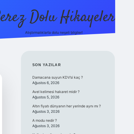
erez Dolu Hikayeler
Atıştırmalıklarla dolu neşeli bilgiler!
https://betexper.live
SIDEBAR
SON YAZILAR
Damacana suyun KDV’si kaç ?
Ağustos 6, 2026
Avel kelimesi hakaret midir ?
Ağustos 5, 2026
Altın fiyatı dünyanın her yerinde aynı mı ?
Ağustos 3, 2026
A modu nedir ?
Ağustos 3, 2026