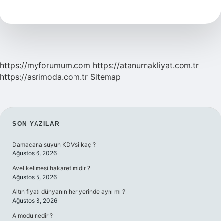
Başladıktan
Kaç
Gün
Sonra
Kilo
Verilir
https://myforumum.com
https://atanurnakliyat.com.tr
https://asrimoda.com.tr
Sitemap
SIDEBAR
SON YAZILAR
Damacana suyun KDV’si kaç ?
Ağustos 6, 2026
Avel kelimesi hakaret midir ?
Ağustos 5, 2026
Altın fiyatı dünyanın her yerinde aynı mı ?
Ağustos 3, 2026
A modu nedir ?