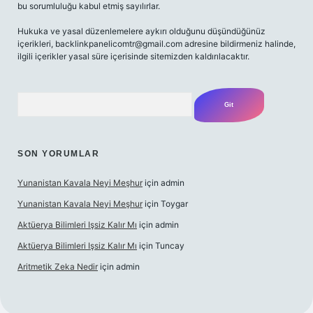
bu sorumluluğu kabul etmiş sayılırlar.
Hukuka ve yasal düzenlemelere aykırı olduğunu düşündüğünüz
içerikleri,
backlinkpanelicomtr@gmail.com
adresine bildirmeniz halinde,
ilgili içerikler yasal süre içerisinde sitemizden kaldırılacaktır.
Arama
SON YORUMLAR
Yunanistan Kavala Neyi Meşhur
için
admin
Yunanistan Kavala Neyi Meşhur
için
Toygar
Aktüerya Bilimleri Işsiz Kalır Mı
için
admin
Aktüerya Bilimleri Işsiz Kalır Mı
için
Tuncay
Aritmetik Zeka Nedir
için
admin