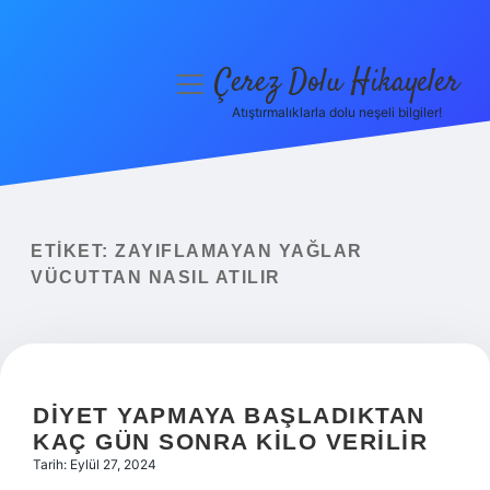
Çerez Dolu Hikayeler
menüyü
aç
Atıştırmalıklarla dolu neşeli bilgiler!
Anasayfa
Gizlilik Politikası
Yasal Uyarı
ETIKET:
ZAYIFLAMAYAN YAĞLAR
VÜCUTTAN NASIL ATILIR
Hakkımızda
DIYET YAPMAYA BAŞLADIKTAN
KAÇ GÜN SONRA KILO VERILIR
Tarih: Eylül 27, 2024