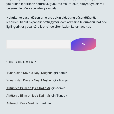
yazdıkları içeriklerin sorumluluğunu taşımakta olup, siteye üye olarak
bu sorumluluğu kabul etmiş sayılırlar.
Hukuka ve yasal düzenlemelere aykırı olduğunu düşündüğünüz
içerikleri,
backlinkpanelicomtr@gmail.com
adresine bildirmeniz halinde,
ilgili içerikler yasal süre içerisinde sitemizden kaldırılacaktır.
Arama
SON YORUMLAR
Yunanistan Kavala Neyi Meşhur
için
admin
Yunanistan Kavala Neyi Meşhur
için
Toygar
Aktüerya Bilimleri Işsiz Kalır Mı
için
admin
Aktüerya Bilimleri Işsiz Kalır Mı
için
Tuncay
Aritmetik Zeka Nedir
için
admin