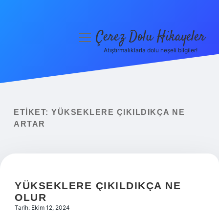
Çerez Dolu Hikayeler
menüyü
aç
Atıştırmalıklarla dolu neşeli bilgiler!
Anasayfa
Gizlilik Politikası
Yasal Uyarı
ETIKET:
YÜKSEKLERE ÇIKILDIKÇA NE
ARTAR
Hakkımızda
YÜKSEKLERE ÇIKILDIKÇA NE
OLUR
Tarih: Ekim 12, 2024