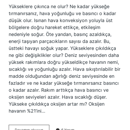
Yükseklere çıkınca ne olur? Ne kadar yükseğe
tırmanırsanız, hava yoğunluğu ve basıncı o kadar
düşük olur. Isınan hava konveksiyon yoluyla üst
bölgelere doğru hareket ettikçe, etkileşim
nedeniyle soğur. Öte yandan, basınç azaldıkça,
enerji taşıyan parçacıkların sayısı da azalır. Bu,
üstteki havayı soğuk yapar. Yükseklere çıkıldıkça
ne gibi değişiklikler olur? Deniz seviyesinden daha
yüksek rakımlara doğru yükseldikçe havanın nemi,
sıcaklığı ve yoğunluğu azalır. Hava sıkıştırılabilir bir
madde olduğundan ağırlığı deniz seviyesinde en
fazladır ve ne kadar yükseğe tırmanırsanız basıncı
o kadar azalır. Rakım arttıkça hava basıncı ve
oksijen seviyeleri azalır. Hava sıcaklığı düşer.
Yükseke çıkıldıkça oksijen artar mı? Oksijen
havanın %21’ini…
Yükseklere
Devamını okuyun
6 Yorum