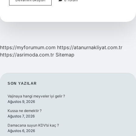
Çıkıldıkça
Ne
Olur
https://myforumum.com
https://atanurnakliyat.com.tr
https://asrimoda.com.tr
Sitemap
SIDEBAR
SON YAZILAR
Vajinaya hangi meyveler iyi gelir ?
Ağustos 9, 2026
Kussa ne demektir ?
Ağustos 7, 2026
Damacana suyun KDV’si kaç ?
Ağustos 6, 2026