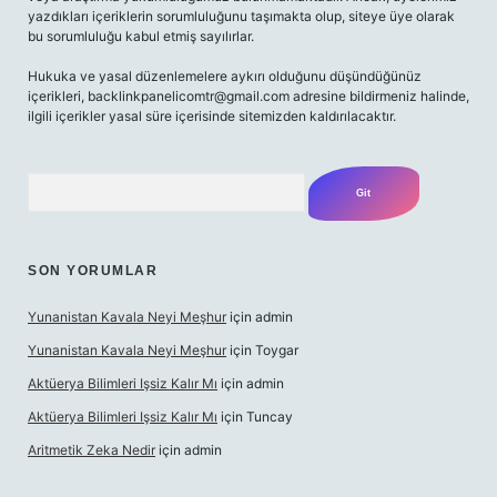
yazdıkları içeriklerin sorumluluğunu taşımakta olup, siteye üye olarak
bu sorumluluğu kabul etmiş sayılırlar.
Hukuka ve yasal düzenlemelere aykırı olduğunu düşündüğünüz
içerikleri,
backlinkpanelicomtr@gmail.com
adresine bildirmeniz halinde,
ilgili içerikler yasal süre içerisinde sitemizden kaldırılacaktır.
Arama
SON YORUMLAR
Yunanistan Kavala Neyi Meşhur
için
admin
Yunanistan Kavala Neyi Meşhur
için
Toygar
Aktüerya Bilimleri Işsiz Kalır Mı
için
admin
Aktüerya Bilimleri Işsiz Kalır Mı
için
Tuncay
Aritmetik Zeka Nedir
için
admin