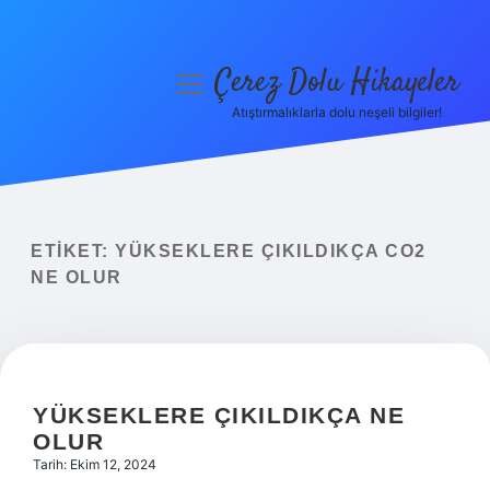
Çerez Dolu Hikayeler
menüyü
aç
Atıştırmalıklarla dolu neşeli bilgiler!
Anasayfa
Gizlilik Politikası
Yasal Uyarı
ETIKET:
YÜKSEKLERE ÇIKILDIKÇA CO2
NE OLUR
Hakkımızda
YÜKSEKLERE ÇIKILDIKÇA NE
OLUR
Tarih: Ekim 12, 2024