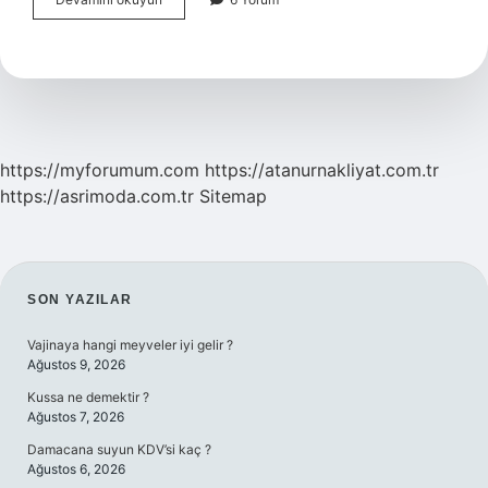
Çıkıldıkça
Ne
Olur
https://myforumum.com
https://atanurnakliyat.com.tr
https://asrimoda.com.tr
Sitemap
SIDEBAR
SON YAZILAR
Vajinaya hangi meyveler iyi gelir ?
Ağustos 9, 2026
Kussa ne demektir ?
Ağustos 7, 2026
Damacana suyun KDV’si kaç ?
Ağustos 6, 2026