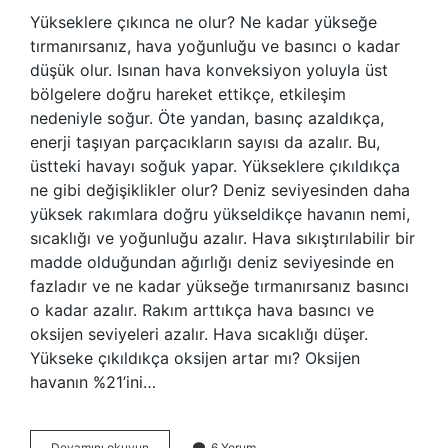
Yükseklere çıkınca ne olur? Ne kadar yükseğe
tırmanırsanız, hava yoğunluğu ve basıncı o kadar
düşük olur. Isınan hava konveksiyon yoluyla üst
bölgelere doğru hareket ettikçe, etkileşim
nedeniyle soğur. Öte yandan, basınç azaldıkça,
enerji taşıyan parçacıkların sayısı da azalır. Bu,
üstteki havayı soğuk yapar. Yükseklere çıkıldıkça
ne gibi değişiklikler olur? Deniz seviyesinden daha
yüksek rakımlara doğru yükseldikçe havanın nemi,
sıcaklığı ve yoğunluğu azalır. Hava sıkıştırılabilir bir
madde olduğundan ağırlığı deniz seviyesinde en
fazladır ve ne kadar yükseğe tırmanırsanız basıncı
o kadar azalır. Rakım arttıkça hava basıncı ve
oksijen seviyeleri azalır. Hava sıcaklığı düşer.
Yükseke çıkıldıkça oksijen artar mı? Oksijen
havanın %21’ini…
Yükseklere
Devamını okuyun
6 Yorum