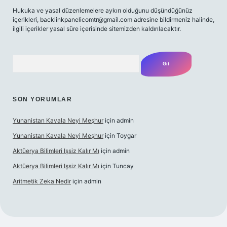
Hukuka ve yasal düzenlemelere aykırı olduğunu düşündüğünüz
içerikleri,
backlinkpanelicomtr@gmail.com
adresine bildirmeniz halinde,
ilgili içerikler yasal süre içerisinde sitemizden kaldırılacaktır.
Arama
SON YORUMLAR
Yunanistan Kavala Neyi Meşhur
için
admin
Yunanistan Kavala Neyi Meşhur
için
Toygar
Aktüerya Bilimleri Işsiz Kalır Mı
için
admin
Aktüerya Bilimleri Işsiz Kalır Mı
için
Tuncay
Aritmetik Zeka Nedir
için
admin