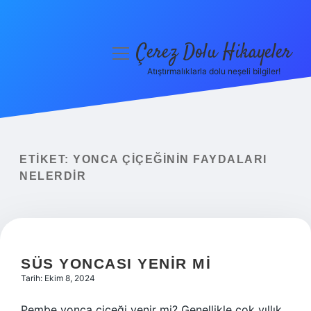
Çerez Dolu Hikayeler
menüyü
aç
Atıştırmalıklarla dolu neşeli bilgiler!
Anasayfa
Gizlilik Politikası
Yasal Uyarı
ETIKET:
YONCA ÇIÇEĞININ FAYDALARI
NELERDIR
Hakkımızda
SÜS YONCASI YENIR MI
Tarih: Ekim 8, 2024
Pembe yonca çiçeği yenir mi? Genellikle çok yıllık