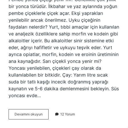
bir yonca türüdür. İlkbahar ve yaz aylarında yoğun
pembe çiçeklerle çiçek açar. Ekşi yaprakları
yenilebilir ancak önerilmez. Uyku çiçeğinin
faydaları nelerdir? Yurt, tıbbi amaçlar için kullanılan
ve analjezik özelliklere sahip morfin ve kodein gibi
alkaloitler içerir. Bu alkaloitler sinir sistemine etki
eder, ağrıyı hafifletir ve uykuyu teşvik eder. Yurt
ayrıca opiatlar, morfin, kodein ve eroinin üretiminin
ana kaynağıdır. Sarı çiçekli yonca yenir mi?
Yoncası yenilebilen, çiçekleri çay olarak da
kullanılabilen bir bitkidir. Çay: Yarım litre sıcak
suda bir tatlı kaşığı incecik doğranmış yaprağı
kaynatın ve 5-6 dakika demlenmesini bekleyin. Süs
yoncası evde…
Süs
Devamını okuyun
12 Yorum
Yoncası
Yenir