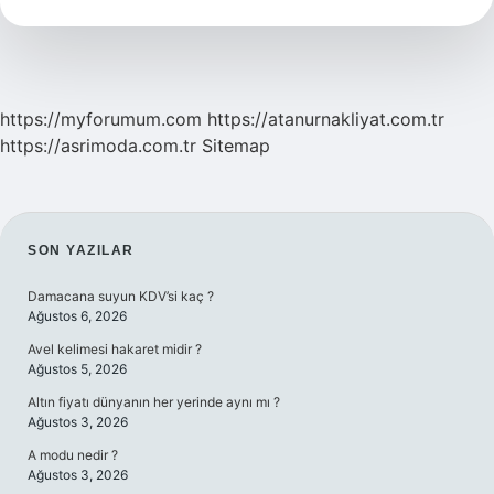
Mi
https://myforumum.com
https://atanurnakliyat.com.tr
https://asrimoda.com.tr
Sitemap
SIDEBAR
SON YAZILAR
Damacana suyun KDV’si kaç ?
Ağustos 6, 2026
Avel kelimesi hakaret midir ?
Ağustos 5, 2026
Altın fiyatı dünyanın her yerinde aynı mı ?
Ağustos 3, 2026
A modu nedir ?
Ağustos 3, 2026