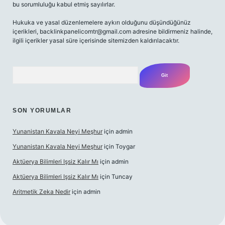
bu sorumluluğu kabul etmiş sayılırlar.
Hukuka ve yasal düzenlemelere aykırı olduğunu düşündüğünüz
içerikleri,
backlinkpanelicomtr@gmail.com
adresine bildirmeniz halinde,
ilgili içerikler yasal süre içerisinde sitemizden kaldırılacaktır.
Arama
SON YORUMLAR
Yunanistan Kavala Neyi Meşhur
için
admin
Yunanistan Kavala Neyi Meşhur
için
Toygar
Aktüerya Bilimleri Işsiz Kalır Mı
için
admin
Aktüerya Bilimleri Işsiz Kalır Mı
için
Tuncay
Aritmetik Zeka Nedir
için
admin