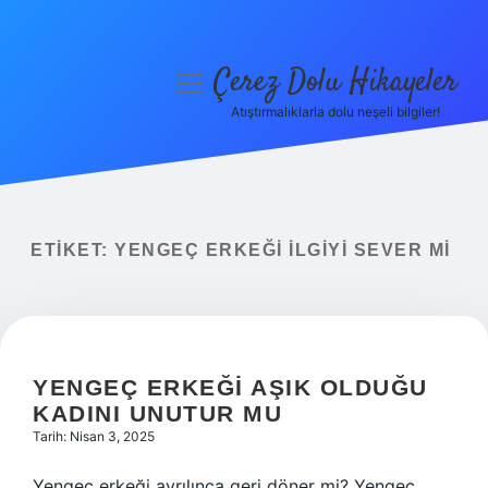
Çerez Dolu Hikayeler
menüyü
aç
Atıştırmalıklarla dolu neşeli bilgiler!
Anasayfa
Gizlilik Politikası
Yasal Uyarı
ETIKET:
YENGEÇ ERKEĞI ILGIYI SEVER MI
Hakkımızda
YENGEÇ ERKEĞI AŞIK OLDUĞU
KADINI UNUTUR MU
Tarih: Nisan 3, 2025
Yengeç erkeği ayrılınca geri döner mi? Yengeç