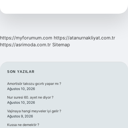
Aşık
Olduğu
Kadını
Unutur
Mu
https://myforumum.com
https://atanurnakliyat.com.tr
https://asrimoda.com.tr
Sitemap
SIDEBAR
SON YAZILAR
Amortisör takozu gıcırtı yapar mı ?
Ağustos 10, 2026
Nur suresi 60. ayet ne diyor ?
Ağustos 10, 2026
Vajinaya hangi meyveler iyi gelir ?
Ağustos 9, 2026
Kussa ne demektir ?