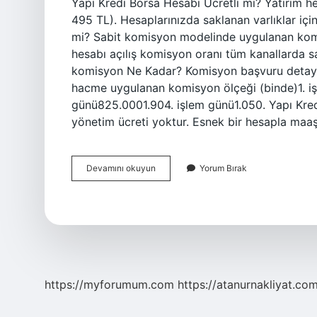
Yapı Kredi Borsa Hesabı Ücretli mi? Yatırım hes
495 TL). Hesaplarınızda saklanan varlıklar içi
mi? Sabit komisyon modelinde uygulanan komis
hesabı açılış komisyon oranı tüm kanallarda sa
komisyon Ne Kadar? Komisyon başvuru detaylar
hacme uygulanan komisyon ölçeği (binde)1. i
günü825.0001.904. işlem günü1.050. Yapı Kred
yönetim ücreti yoktur. Esnek bir hesapla maa
Yapı
Devamını okuyun
Yorum Bırak
Kredi
Borsa
Hesabı
Para
Kesiyor
Mu
https://myforumum.com
https://atanurnakliyat.com