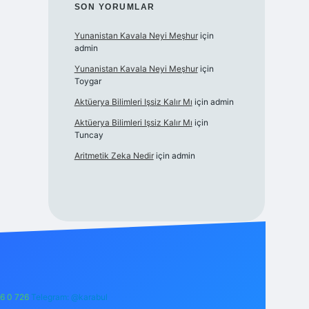
SON YORUMLAR
Yunanistan Kavala Neyi Meşhur
için
admin
Yunanistan Kavala Neyi Meşhur
için
Toygar
Aktüerya Bilimleri Işsiz Kalır Mı
için
admin
Aktüerya Bilimleri Işsiz Kalır Mı
için
Tuncay
Aritmetik Zeka Nedir
için
admin
6 0 726
Telegram: @karabul