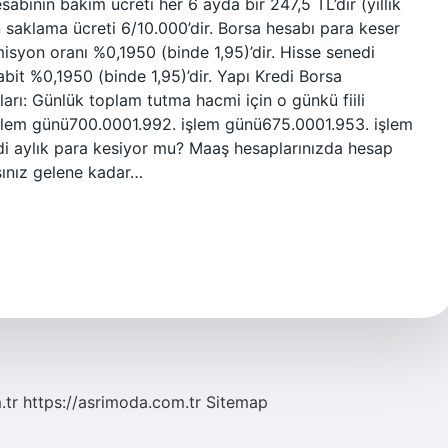
abının bakım ücreti her 6 ayda bir 247,5 TL’dir (yıllık
n saklama ücreti 6/10.000’dir. Borsa hesabı para keser
yon oranı %0,1950 (binde 1,95)’dir. Hisse senedi
bit %0,1950 (binde 1,95)’dir. Yapı Kredi Borsa
ı: Günlük toplam tutma hacmi için o günkü fiili
şlem günü700.0001.992. işlem günü675.0001.953. işlem
i aylık para kesiyor mu? Maaş hesaplarınızda hesap
şınız gelene kadar…
.tr
https://asrimoda.com.tr
Sitemap