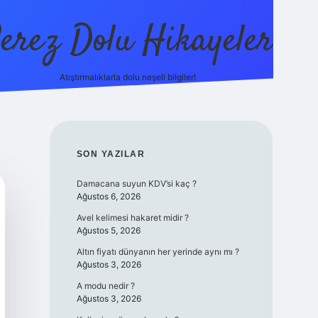
erez Dolu Hikayeler
Atıştırmalıklarla dolu neşeli bilgiler!
https://betexper.live
SIDEBAR
SON YAZILAR
Damacana suyun KDV’si kaç ?
Ağustos 6, 2026
Avel kelimesi hakaret midir ?
Ağustos 5, 2026
Altın fiyatı dünyanın her yerinde aynı mı ?
Ağustos 3, 2026
A modu nedir ?
Ağustos 3, 2026