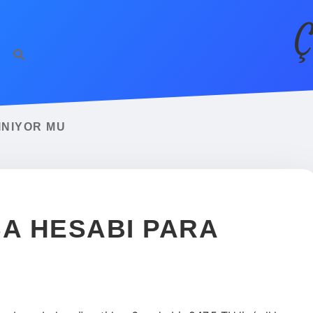
Ç
INIYOR MU
SA HESABI PARA