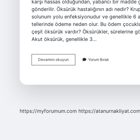
karşı hassas olduğundan, yabancı bir madde gir
gönderilir. Öksürük hastalığının adı nedir? Kr
solunum yolu enfeksiyonudur ve genellikle 6 ay
tellerinde ödeme neden olur. Bu ödem çocukla
çeşit öksürük vardır? Öksürükler, sürelerine gö
Akut öksürük, genellikle 3…
Öksürük
Devamını okuyun
Yorum Bırak
Latincesi
Nedir
https://myforumum.com
https://atanurnakliyat.com