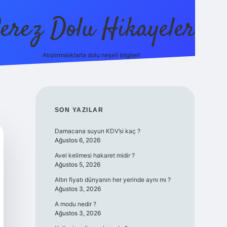
erez Dolu Hikayeler
Atıştırmalıklarla dolu neşeli bilgiler!
https://betexper.li
SIDEBAR
SON YAZILAR
Damacana suyun KDV’si kaç ?
Ağustos 6, 2026
Avel kelimesi hakaret midir ?
Ağustos 5, 2026
Altın fiyatı dünyanın her yerinde aynı mı ?
Ağustos 3, 2026
A modu nedir ?
Ağustos 3, 2026