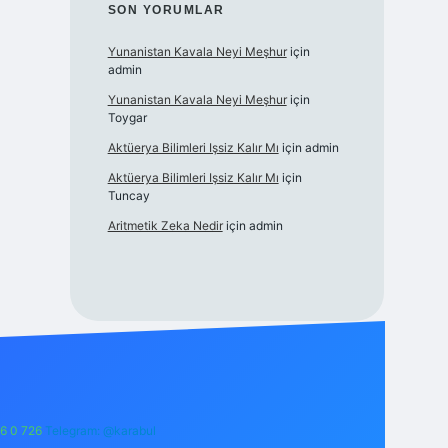
SON YORUMLAR
Yunanistan Kavala Neyi Meşhur
için
admin
Yunanistan Kavala Neyi Meşhur
için
Toygar
Aktüerya Bilimleri Işsiz Kalır Mı
için
admin
Aktüerya Bilimleri Işsiz Kalır Mı
için
Tuncay
Aritmetik Zeka Nedir
için
admin
6 0 726
Telegram: @karabul