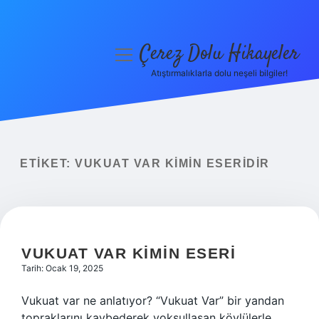
Çerez Dolu Hikayeler
menüyü
aç
Atıştırmalıklarla dolu neşeli bilgiler!
Anasayfa
Gizlilik Politikası
Yasal Uyarı
ETIKET:
VUKUAT VAR KIMIN ESERIDIR
Hakkımızda
VUKUAT VAR KIMIN ESERI
Tarih: Ocak 19, 2025
Vukuat var ne anlatıyor? “Vukuat Var” bir yandan
topraklarını kaybederek yoksullaşan köylülerle