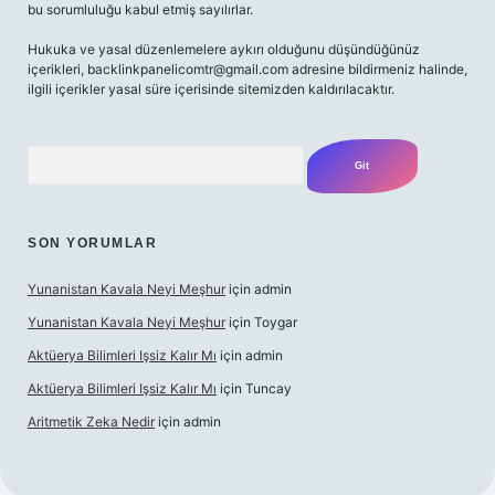
bu sorumluluğu kabul etmiş sayılırlar.
Hukuka ve yasal düzenlemelere aykırı olduğunu düşündüğünüz
içerikleri,
backlinkpanelicomtr@gmail.com
adresine bildirmeniz halinde,
ilgili içerikler yasal süre içerisinde sitemizden kaldırılacaktır.
Arama
SON YORUMLAR
Yunanistan Kavala Neyi Meşhur
için
admin
Yunanistan Kavala Neyi Meşhur
için
Toygar
Aktüerya Bilimleri Işsiz Kalır Mı
için
admin
Aktüerya Bilimleri Işsiz Kalır Mı
için
Tuncay
Aritmetik Zeka Nedir
için
admin