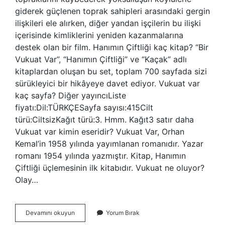
giderek güçlenen toprak sahipleri arasındaki gergin
ilişkileri ele alırken, diğer yandan işçilerin bu ilişki
içerisinde kimliklerini yeniden kazanmalarına
destek olan bir film. Hanımın Çiftliği kaç kitap? “Bir
Vukuat Var”, “Hanımın Çiftliği” ve “Kaçak” adlı
kitaplardan oluşan bu set, toplam 700 sayfada sizi
sürükleyici bir hikâyeye davet ediyor. Vukuat var
kaç sayfa? Diğer yayıncıListe
fiyatı:Dil:TÜRKÇESayfa sayısı:415Cilt
türü:CiltsizKağıt türü:3. Hmm. Kağıt3 satır daha
Vukuat var kimin eseridir? Vukuat Var, Orhan
Kemal’in 1958 yılında yayımlanan romanıdır. Yazar
romanı 1954 yılında yazmıştır. Kitap, Hanımın
Çiftliği üçlemesinin ilk kitabıdır. Vukuat ne oluyor?
Olay…
Vukuat
Devamını okuyun
Yorum Bırak
Var