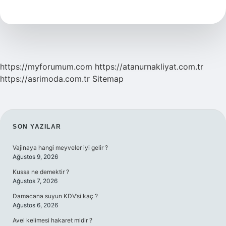
Kimin
Eseri
https://myforumum.com
https://atanurnakliyat.com.tr
https://asrimoda.com.tr
Sitemap
SIDEBAR
SON YAZILAR
Vajinaya hangi meyveler iyi gelir ?
Ağustos 9, 2026
Kussa ne demektir ?
Ağustos 7, 2026
Damacana suyun KDV’si kaç ?
Ağustos 6, 2026
Avel kelimesi hakaret midir ?