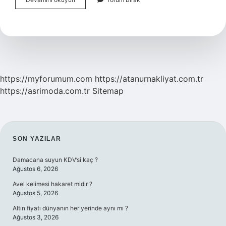
Kuruluğu
Neyin
Belirtisi
https://myforumum.com
https://atanurnakliyat.com.tr
https://asrimoda.com.tr
Sitemap
SIDEBAR
SON YAZILAR
Damacana suyun KDV’si kaç ?
Ağustos 6, 2026
Avel kelimesi hakaret midir ?
Ağustos 5, 2026
Altın fiyatı dünyanın her yerinde aynı mı ?
Ağustos 3, 2026