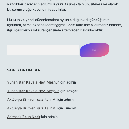
yazdıkları içeriklerin sorumluluğunu taşımakta olup, siteye üye olarak
bu sorumluluğu kabul etmiş sayılırlar.
Hukuka ve yasal düzenlemelere aykırı olduğunu düşündüğünüz
içerikleri,
backlinkpanelicomtr@gmail.com
adresine bildirmeniz halinde,
ilgili içerikler yasal süre içerisinde sitemizden kaldırılacaktır.
Arama
SON YORUMLAR
Yunanistan Kavala Neyi Meşhur
için
admin
Yunanistan Kavala Neyi Meşhur
için
Toygar
Aktüerya Bilimleri Işsiz Kalır Mı
için
admin
Aktüerya Bilimleri Işsiz Kalır Mı
için
Tuncay
Aritmetik Zeka Nedir
için
admin