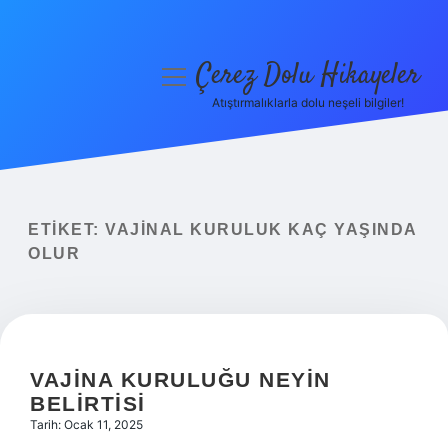
Çerez Dolu Hikayeler
menüyü
aç
Atıştırmalıklarla dolu neşeli bilgiler!
Anasayfa
Gizlilik Politikası
Yasal Uyarı
ETIKET:
VAJINAL KURULUK KAÇ YAŞINDA
OLUR
Hakkımızda
VAJINA KURULUĞU NEYIN
BELIRTISI
Tarih: Ocak 11, 2025