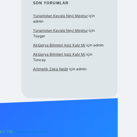
SON YORUMLAR
Yunanistan Kavala Neyi Meşhur
için
admin
Yunanistan Kavala Neyi Meşhur
için
Toygar
Aktüerya Bilimleri Işsiz Kalır Mı
için
admin
Aktüerya Bilimleri Işsiz Kalır Mı
için
Tuncay
Aritmetik Zeka Nedir
için
admin
6 0 726
Telegram: @karabul