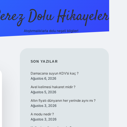
erez Dolu Hikayeler
Atıştırmalıklarla dolu neşeli bilgiler!
https://betexper.liv
SIDEBAR
SON YAZILAR
Damacana suyun KDV’si kaç ?
Ağustos 6, 2026
Avel kelimesi hakaret midir ?
Ağustos 5, 2026
Altın fiyatı dünyanın her yerinde aynı mı ?
Ağustos 3, 2026
A modu nedir ?
Ağustos 3, 2026