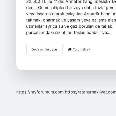
32.500 TL ile 41’dir. Armatör hangi meslek? De
denir. Gemi sahipleri bir veya daha fazla gemiy
veya işveren olarak çalışırlar. Armatür hangi 
takmak, onarmak ve yaşam veya çalışma alanlar
uzmanlar ayrıca su ve gaz boruları da takabili
parçalarındaki sızıntıları teşhis edebilir ve…
Armatör
Devamını okuyun
Yorum Bırak
Olmak
Için
Hangi
Bölüm
https://myforumum.com
https://atanurnakliyat.com