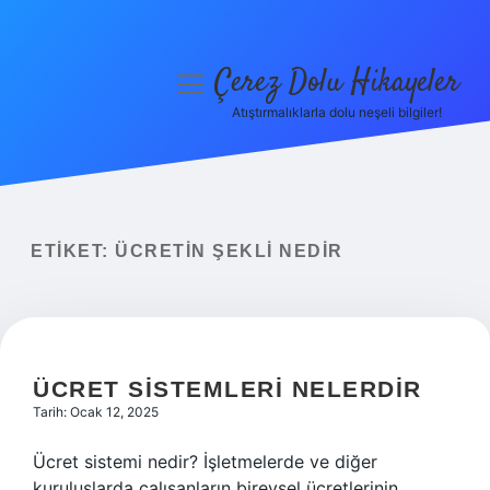
Çerez Dolu Hikayeler
menüyü
aç
Atıştırmalıklarla dolu neşeli bilgiler!
Anasayfa
Gizlilik Politikası
Yasal Uyarı
ETIKET:
ÜCRETIN ŞEKLI NEDIR
Hakkımızda
ÜCRET SISTEMLERI NELERDIR
Tarih: Ocak 12, 2025
Ücret sistemi nedir? İşletmelerde ve diğer
kuruluşlarda çalışanların bireysel ücretlerinin