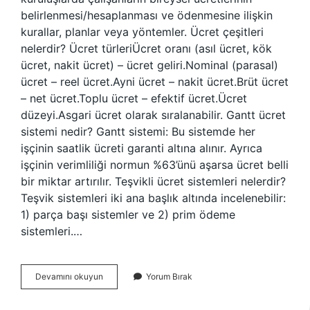
belirlenmesi/hesaplanması ve ödenmesine ilişkin
kurallar, planlar veya yöntemler. Ücret çeşitleri
nelerdir? Ücret türleriÜcret oranı (asıl ücret, kök
ücret, nakit ücret) – ücret geliri.Nominal (parasal)
ücret – reel ücret.Ayni ücret – nakit ücret.Brüt ücret
– net ücret.Toplu ücret – efektif ücret.Ücret
düzeyi.Asgari ücret olarak sıralanabilir. Gantt ücret
sistemi nedir? Gantt sistemi: Bu sistemde her
işçinin saatlik ücreti garanti altına alınır. Ayrıca
işçinin verimliliği normun %63’ünü aşarsa ücret belli
bir miktar artırılır. Teşvikli ücret sistemleri nelerdir?
Teşvik sistemleri iki ana başlık altında incelenebilir:
1) parça başı sistemler ve 2) prim ödeme
sistemleri.…
Ücret
Devamını okuyun
Yorum Bırak
Sistemleri
Nelerdir