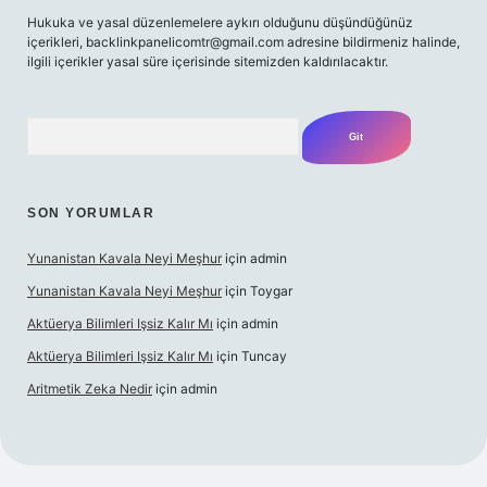
Hukuka ve yasal düzenlemelere aykırı olduğunu düşündüğünüz
içerikleri,
backlinkpanelicomtr@gmail.com
adresine bildirmeniz halinde,
ilgili içerikler yasal süre içerisinde sitemizden kaldırılacaktır.
Arama
SON YORUMLAR
Yunanistan Kavala Neyi Meşhur
için
admin
Yunanistan Kavala Neyi Meşhur
için
Toygar
Aktüerya Bilimleri Işsiz Kalır Mı
için
admin
Aktüerya Bilimleri Işsiz Kalır Mı
için
Tuncay
Aritmetik Zeka Nedir
için
admin