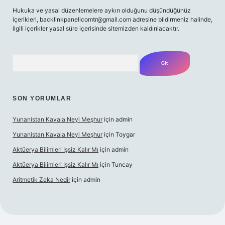
Hukuka ve yasal düzenlemelere aykırı olduğunu düşündüğünüz
içerikleri,
backlinkpanelicomtr@gmail.com
adresine bildirmeniz halinde,
ilgili içerikler yasal süre içerisinde sitemizden kaldırılacaktır.
Arama
SON YORUMLAR
Yunanistan Kavala Neyi Meşhur
için
admin
Yunanistan Kavala Neyi Meşhur
için
Toygar
Aktüerya Bilimleri Işsiz Kalır Mı
için
admin
Aktüerya Bilimleri Işsiz Kalır Mı
için
Tuncay
Aritmetik Zeka Nedir
için
admin