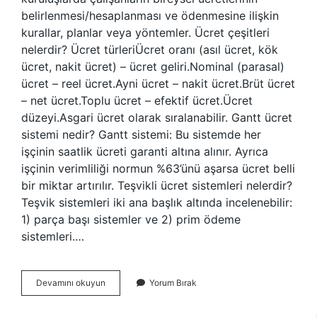
belirlenmesi/hesaplanması ve ödenmesine ilişkin
kurallar, planlar veya yöntemler. Ücret çeşitleri
nelerdir? Ücret türleriÜcret oranı (asıl ücret, kök
ücret, nakit ücret) – ücret geliri.Nominal (parasal)
ücret – reel ücret.Ayni ücret – nakit ücret.Brüt ücret
– net ücret.Toplu ücret – efektif ücret.Ücret
düzeyi.Asgari ücret olarak sıralanabilir. Gantt ücret
sistemi nedir? Gantt sistemi: Bu sistemde her
işçinin saatlik ücreti garanti altına alınır. Ayrıca
işçinin verimliliği normun %63’ünü aşarsa ücret belli
bir miktar artırılır. Teşvikli ücret sistemleri nelerdir?
Teşvik sistemleri iki ana başlık altında incelenebilir:
1) parça başı sistemler ve 2) prim ödeme
sistemleri.…
Ücret
Devamını okuyun
Yorum Bırak
Sistemleri
Nelerdir