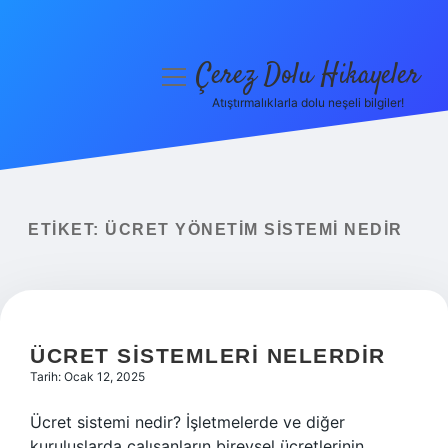
Çerez Dolu Hikayeler
menüyü
aç
Atıştırmalıklarla dolu neşeli bilgiler!
Anasayfa
Gizlilik Politikası
Yasal Uyarı
ETIKET:
ÜCRET YÖNETIM SISTEMI NEDIR
Hakkımızda
ÜCRET SISTEMLERI NELERDIR
Tarih: Ocak 12, 2025
Ücret sistemi nedir? İşletmelerde ve diğer
kuruluşlarda çalışanların bireysel ücretlerinin