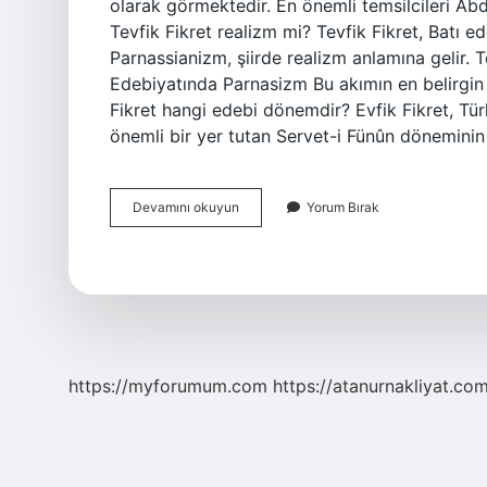
olarak görmektedir. En önemli temsilcileri Abdu
Tevfik Fikret realizm mi? Tevfik Fikret, Batı 
Parnassianizm, şiirde realizm anlamına gelir.
Edebiyatında Parnasizm Bu akımın en belirgin 
Fikret hangi edebi dönemdir? Evfik Fikret, Tür
önemli bir yer tutan Servet-i Fünûn döneminin 
Tevfik
Devamını okuyun
Yorum Bırak
Fikret
Hangi
Fikir
Akımları
https://myforumum.com
https://atanurnakliyat.com