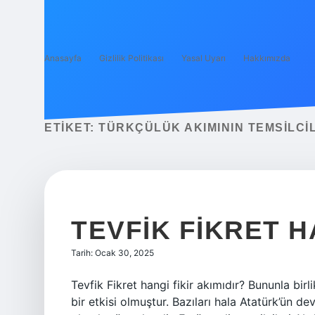
Anasayfa
Gizlilik Politikası
Yasal Uyarı
Hakkımızda
ETIKET:
TÜRKÇÜLÜK AKIMININ TEMSILCI
TEVFIK FIKRET H
Tarih: Ocak 30, 2025
Tevfik Fikret hangi fikir akımıdır? Bununla birl
bir etkisi olmuştur. Bazıları hala Atatürk’ün 