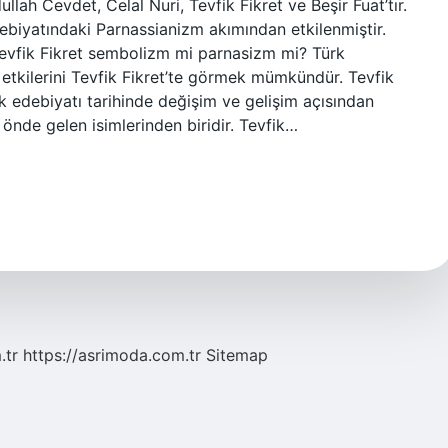
llah Cevdet, Celal Nuri, Tevfik Fikret ve Beşir Fuat’tır.
edebiyatındaki Parnassianizm akımından etkilenmiştir.
 Tevfik Fikret sembolizm mi parnasizm mi? Türk
etkilerini Tevfik Fikret’te görmek mümkündür. Tevfik
k edebiyatı tarihinde değişim ve gelişim açısından
önde gelen isimlerinden biridir. Tevfik…
.tr
https://asrimoda.com.tr
Sitemap