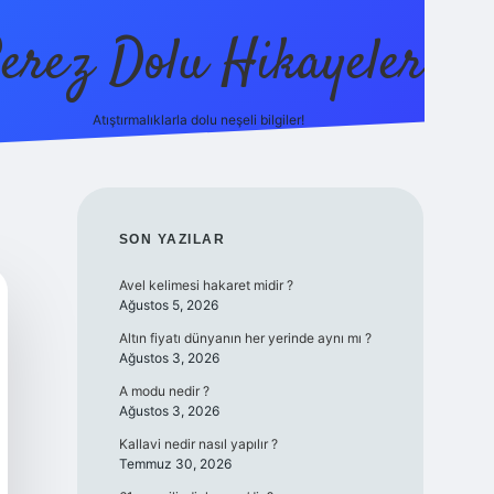
erez Dolu Hikayeler
Atıştırmalıklarla dolu neşeli bilgiler!
https://betexper.liv
SIDEBAR
SON YAZILAR
Avel kelimesi hakaret midir ?
Ağustos 5, 2026
Altın fiyatı dünyanın her yerinde aynı mı ?
Ağustos 3, 2026
A modu nedir ?
Ağustos 3, 2026
Kallavi nedir nasıl yapılır ?
Temmuz 30, 2026