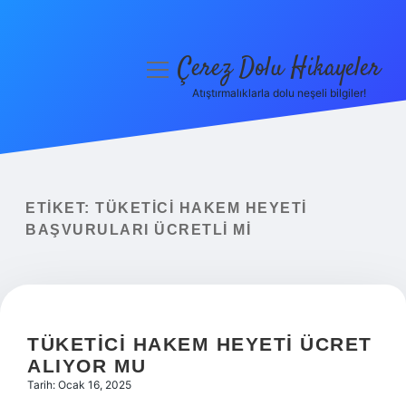
Çerez Dolu Hikayeler
menüyü
aç
Atıştırmalıklarla dolu neşeli bilgiler!
Anasayfa
Gizlilik Politikası
Yasal Uyarı
ETIKET:
TÜKETICI HAKEM HEYETI
BAŞVURULARI ÜCRETLI MI
Hakkımızda
TÜKETICI HAKEM HEYETI ÜCRET
ALIYOR MU
Tarih: Ocak 16, 2025