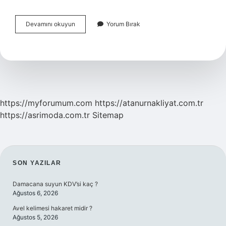
Tüketici
Devamını okuyun
Yorum Bırak
Hakem
Heyeti
Ücret
Alıyor
Mu
https://myforumum.com
https://atanurnakliyat.com.tr
https://asrimoda.com.tr
Sitemap
SIDEBAR
SON YAZILAR
Damacana suyun KDV’si kaç ?
Ağustos 6, 2026
Avel kelimesi hakaret midir ?
Ağustos 5, 2026