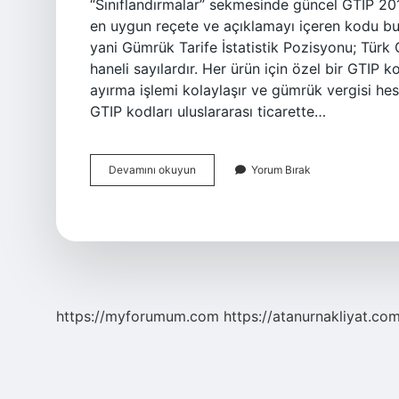
“Sınıflandırmalar” sekmesinde güncel GTIP 20
en uygun reçete ve açıklamayı içeren kodu b
yani Gümrük Tarife İstatistik Pozisyonu; Türk
haneli sayılardır. Her ürün için özel bir GTIP 
ayırma işlemi kolaylaşır ve gümrük vergisi he
GTIP kodları uluslararası ticarette…
Gtip
Devamını okuyun
Yorum Bırak
Kodumu
Nasıl
Öğrenirim
https://myforumum.com
https://atanurnakliyat.com