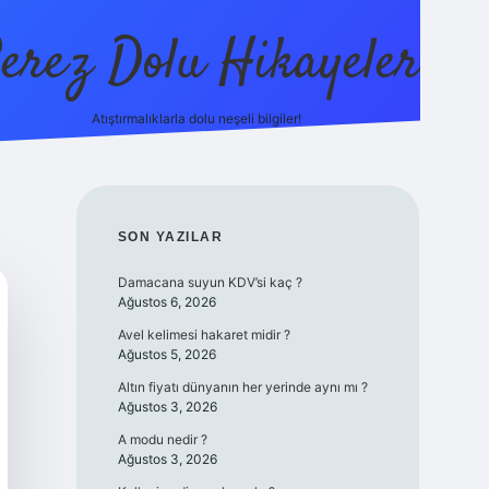
erez Dolu Hikayeler
Atıştırmalıklarla dolu neşeli bilgiler!
https://betexper.live/
SIDEBAR
SON YAZILAR
Damacana suyun KDV’si kaç ?
Ağustos 6, 2026
Avel kelimesi hakaret midir ?
Ağustos 5, 2026
Altın fiyatı dünyanın her yerinde aynı mı ?
Ağustos 3, 2026
A modu nedir ?
Ağustos 3, 2026