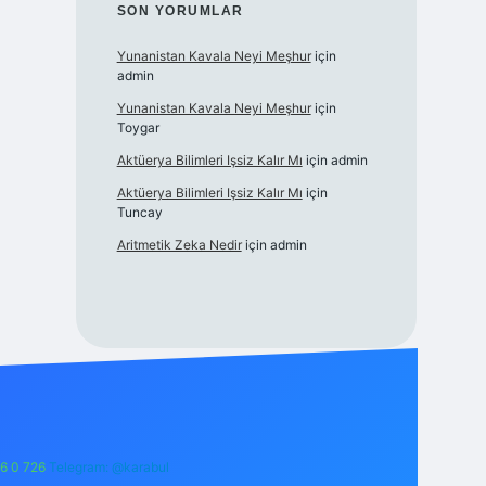
SON YORUMLAR
Yunanistan Kavala Neyi Meşhur
için
admin
Yunanistan Kavala Neyi Meşhur
için
Toygar
Aktüerya Bilimleri Işsiz Kalır Mı
için
admin
Aktüerya Bilimleri Işsiz Kalır Mı
için
Tuncay
Aritmetik Zeka Nedir
için
admin
6 0 726
Telegram: @karabul