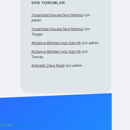
SON YORUMLAR
Yunanistan Kavala Neyi Meşhur
için
admin
Yunanistan Kavala Neyi Meşhur
için
Toygar
Aktüerya Bilimleri Işsiz Kalır Mı
için
admin
Aktüerya Bilimleri Işsiz Kalır Mı
için
Tuncay
Aritmetik Zeka Nedir
için
admin
6 0 726
Telegram: @karabul