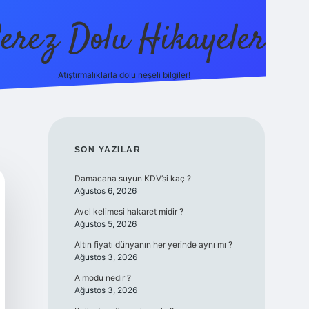
erez Dolu Hikayeler
Atıştırmalıklarla dolu neşeli bilgiler!
https://betexper.live
SIDEBAR
SON YAZILAR
Damacana suyun KDV’si kaç ?
Ağustos 6, 2026
Avel kelimesi hakaret midir ?
Ağustos 5, 2026
Altın fiyatı dünyanın her yerinde aynı mı ?
Ağustos 3, 2026
A modu nedir ?
Ağustos 3, 2026