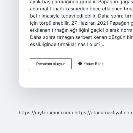
ayak baş parmağında görülür. Papağan gagası t
anormal tırnağı kesmeden önce etkilenen tırnağ
batırılmasıyla tedavi edilebilir. Daha sonra tı
için törpülenebilir. 27 Haziran 2021 Papağan 
etkilenen tırnağın eğriliğini geçici olarak norma
Daha sonra tırnağın serbest kenarı düzgün bir 
eksikliğinde tırnaklar nasıl olur?…
Pençe
Devamını okuyun
Yorum Bırak
Tırnak
Neden
Olur
https://myforumum.com
https://atanurnakliyat.com