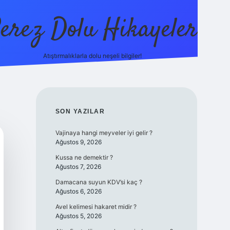
erez Dolu Hikayeler
Atıştırmalıklarla dolu neşeli bilgiler!
https://betexper.liv
SIDEBAR
SON YAZILAR
Vajinaya hangi meyveler iyi gelir ?
Ağustos 9, 2026
Kussa ne demektir ?
Ağustos 7, 2026
Damacana suyun KDV’si kaç ?
Ağustos 6, 2026
Avel kelimesi hakaret midir ?
Ağustos 5, 2026