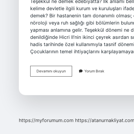
Teşekkül ne demek edebiyatta? İlk anlamı bell
kelime devletle ilgili kurum ve kuruluşları ifa
demek? Bir hastanenin tam donanımlı olması; d
nöroloji veya ruh sağlığı gibi bölümlerin bul
yapması anlamına gelir. Teşekkül dönemi ne d
denildiğinde Hicri II’nin ikinci çeyrek asırdan
hadis tarihinde özel kullanımıyla tasnif döne
Çocuklarının temel ihtiyaçlarını karşılayamay
Teşekkül
Devamını okuyun
Yorum Bırak
Etmek
Ne
Demek
Edebiyat
https://myforumum.com
https://atanurnakliyat.com