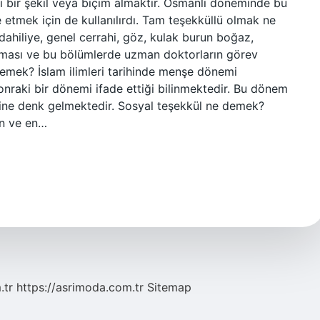
i bir şekil veya biçim almaktır. Osmanlı döneminde bu
de etmek için de kullanılırdı. Tam teşekküllü olmak ne
ahiliye, genel cerrahi, göz, kulak burun boğaz,
unması ve bu bölümlerde uzman doktorların görev
emek? İslam ilimleri tarihinde menşe dönemi
 sonraki bir dönemi ifade ettiği bilinmektedir. Bu dönem
mine denk gelmektedir. Sosyal teşekkül ne demek?
an ve en…
.tr
https://asrimoda.com.tr
Sitemap