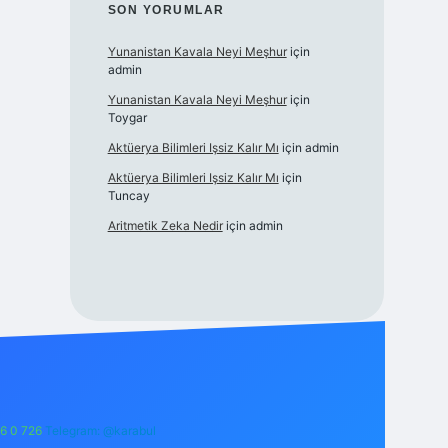
SON YORUMLAR
Yunanistan Kavala Neyi Meşhur
için
admin
Yunanistan Kavala Neyi Meşhur
için
Toygar
Aktüerya Bilimleri Işsiz Kalır Mı
için
admin
Aktüerya Bilimleri Işsiz Kalır Mı
için
Tuncay
Aritmetik Zeka Nedir
için
admin
6 0 726
Telegram: @karabul