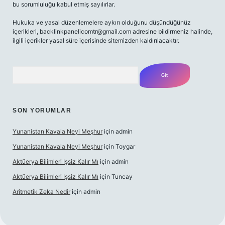
bu sorumluluğu kabul etmiş sayılırlar.
Hukuka ve yasal düzenlemelere aykırı olduğunu düşündüğünüz
içerikleri,
backlinkpanelicomtr@gmail.com
adresine bildirmeniz halinde,
ilgili içerikler yasal süre içerisinde sitemizden kaldırılacaktır.
Arama
SON YORUMLAR
Yunanistan Kavala Neyi Meşhur
için
admin
Yunanistan Kavala Neyi Meşhur
için
Toygar
Aktüerya Bilimleri Işsiz Kalır Mı
için
admin
Aktüerya Bilimleri Işsiz Kalır Mı
için
Tuncay
Aritmetik Zeka Nedir
için
admin