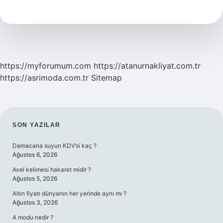
Ne
Demek
Edebiyat
https://myforumum.com
https://atanurnakliyat.com.tr
https://asrimoda.com.tr
Sitemap
SIDEBAR
SON YAZILAR
Damacana suyun KDV’si kaç ?
Ağustos 6, 2026
Avel kelimesi hakaret midir ?
Ağustos 5, 2026
Altın fiyatı dünyanın her yerinde aynı mı ?
Ağustos 3, 2026
A modu nedir ?