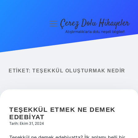
Çerez Dolu Hikayeler
menüyü
aç
Atıştırmalıklarla dolu neşeli bilgiler!
Anasayfa
Gizlilik Politikası
Yasal Uyarı
ETIKET:
TEŞEKKÜL OLUŞTURMAK NEDIR
Hakkımızda
TEŞEKKÜL ETMEK NE DEMEK
EDEBIYAT
Tarih: Ekim 31, 2024
Teşekkül ne demek edebiyatta? İlk anlamı belli bir