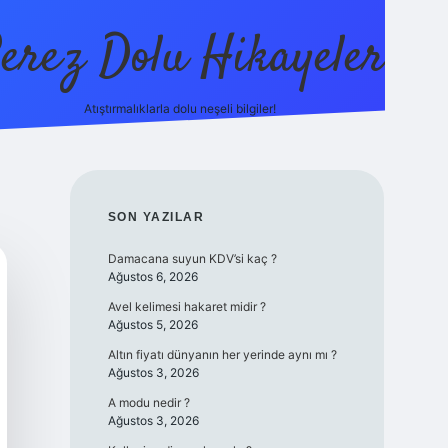
erez Dolu Hikayeler
Atıştırmalıklarla dolu neşeli bilgiler!
https://betexper.li
SIDEBAR
SON YAZILAR
Damacana suyun KDV’si kaç ?
Ağustos 6, 2026
Avel kelimesi hakaret midir ?
Ağustos 5, 2026
Altın fiyatı dünyanın her yerinde aynı mı ?
Ağustos 3, 2026
A modu nedir ?
Ağustos 3, 2026