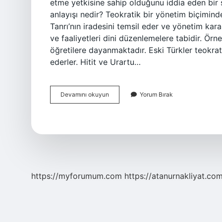
etme yetkisine sahip olduğunu iddia eden bir sı
anlayışı nedir? Teokratik bir yönetim biçiminde,
Tanrı’nın iradesini temsil eder ve yönetim karar
ve faaliyetleri dini düzenlemelere tabidir. Örn
öğretilere dayanmaktadır. Eski Türkler teokrati
ederler. Hitit ve Urartu…
Teokratik
Devamını okuyun
Yorum Bırak
Sosyalizm
Ne
Demek
https://myforumum.com
https://atanurnakliyat.com