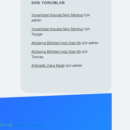
SON YORUMLAR
Yunanistan Kavala Neyi Meşhur
için
admin
Yunanistan Kavala Neyi Meşhur
için
Toygar
Aktüerya Bilimleri Işsiz Kalır Mı
için
admin
Aktüerya Bilimleri Işsiz Kalır Mı
için
Tuncay
Aritmetik Zeka Nedir
için
admin
6 0 726
Telegram: @karabul