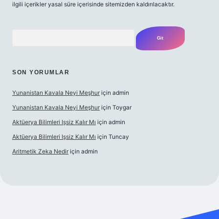
ilgili içerikler yasal süre içerisinde sitemizden kaldırılacaktır.
Arama
SON YORUMLAR
Yunanistan Kavala Neyi Meşhur
için
admin
Yunanistan Kavala Neyi Meşhur
için
Toygar
Aktüerya Bilimleri Işsiz Kalır Mı
için
admin
Aktüerya Bilimleri Işsiz Kalır Mı
için
Tuncay
Aritmetik Zeka Nedir
için
admin
exper.live/