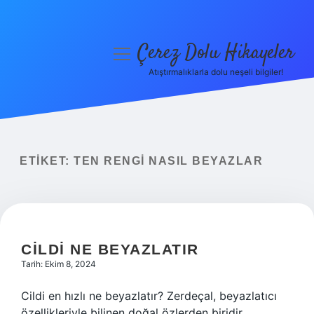
Çerez Dolu Hikayeler
menüyü
aç
Atıştırmalıklarla dolu neşeli bilgiler!
Anasayfa
Gizlilik Politikası
Yasal Uyarı
ETIKET:
TEN RENGI NASIL BEYAZLAR
Hakkımızda
CILDI NE BEYAZLATIR
Tarih: Ekim 8, 2024
Cildi en hızlı ne beyazlatır? Zerdeçal, beyazlatıcı
özellikleriyle bilinen doğal özlerden biridir.