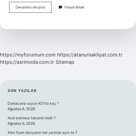
Şarjda
Devamını okuyun
Yorum Bırak
Telefonla
Oynamak
Şarja
Zarar
Verir
Mi
https://myforumum.com
https://atanurnakliyat.com.tr
https://asrimoda.com.tr
Sitemap
SIDEBAR
SON YAZILAR
Damacana suyun KDV’si kaç ?
Ağustos 6, 2026
Avel kelimesi hakaret midir ?
Ağustos 5, 2026
Altın fiyatı dünyanın her yerinde aynı mı ?