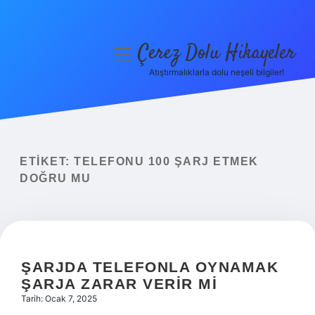
Çerez Dolu Hikayeler
menüyü
aç
Atıştırmalıklarla dolu neşeli bilgiler!
Anasayfa
Gizlilik Politikası
Yasal Uyarı
ETIKET:
TELEFONU 100 ŞARJ ETMEK
DOĞRU MU
Hakkımızda
ŞARJDA TELEFONLA OYNAMAK
ŞARJA ZARAR VERIR MI
Tarih: Ocak 7, 2025