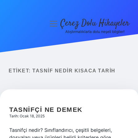
Çerez Dolu Hikayeler
menüyü
aç
Atıştırmalıklarla dolu neşeli bilgiler!
Anasayfa
Gizlilik Politikası
Yasal Uyarı
ETIKET:
TASNIF NEDIR KISACA TARIH
Hakkımızda
TASNIFÇI NE DEMEK
Tarih: Ocak 18, 2025
Tasnifçi nedir? Sınıflandırıcı, çeşitli belgeleri,
dosyaları veya ürünleri belirli kriterlere göre