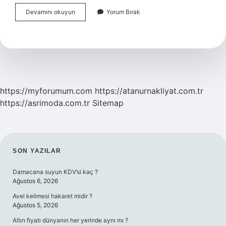
Tasnifçi
Devamını okuyun
Yorum Bırak
Ne
Demek
https://myforumum.com
https://atanurnakliyat.com.tr
https://asrimoda.com.tr
Sitemap
SIDEBAR
SON YAZILAR
Damacana suyun KDV’si kaç ?
Ağustos 6, 2026
Avel kelimesi hakaret midir ?
Ağustos 5, 2026
Altın fiyatı dünyanın her yerinde aynı mı ?