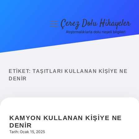
Çerez Dolu Hikayeler
menüyü
aç
Atıştırmalıklarla dolu neşeli bilgiler!
Anasayfa
Gizlilik Politikası
Yasal Uyarı
ETIKET:
TAŞITLARI KULLANAN KIŞIYE NE
DENIR
Hakkımızda
KAMYON KULLANAN KIŞIYE NE
DENIR
Tarih: Ocak 15, 2025