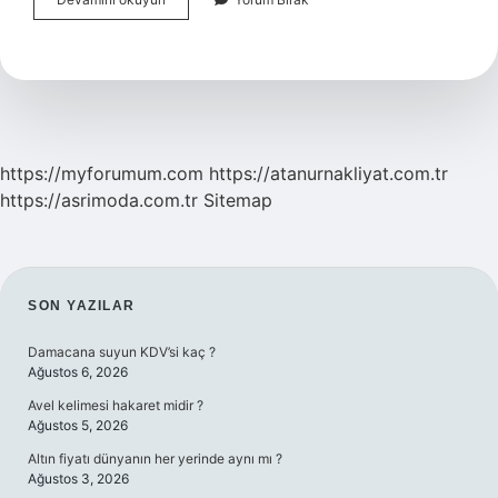
Kullanan
Kişiye
Ne
Denir
https://myforumum.com
https://atanurnakliyat.com.tr
https://asrimoda.com.tr
Sitemap
SIDEBAR
SON YAZILAR
Damacana suyun KDV’si kaç ?
Ağustos 6, 2026
Avel kelimesi hakaret midir ?
Ağustos 5, 2026
Altın fiyatı dünyanın her yerinde aynı mı ?
Ağustos 3, 2026