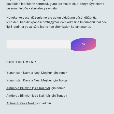
yazdıkları içeriklerin sorumluluğunu taşımakta olup, siteye üye olarak
bu sorumluluğu kabul etmiş sayılırlar.
Hukuka ve yasal düzenlemelere aykırı olduğunu düşündüğünüz
içerikleri,
backlinkpanelicomtr@gmail.com
adresine bildirmeniz halinde,
ilgili içerikler yasal süre içerisinde sitemizden kaldırılacaktır.
Arama
SON YORUMLAR
Yunanistan Kavala Neyi Meşhur
için
admin
Yunanistan Kavala Neyi Meşhur
için
Toygar
Aktüerya Bilimleri Işsiz Kalır Mı
için
admin
Aktüerya Bilimleri Işsiz Kalır Mı
için
Tuncay
Aritmetik Zeka Nedir
için
admin