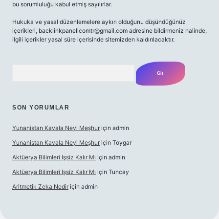
bu sorumluluğu kabul etmiş sayılırlar.
Hukuka ve yasal düzenlemelere aykırı olduğunu düşündüğünüz
içerikleri,
backlinkpanelicomtr@gmail.com
adresine bildirmeniz halinde,
ilgili içerikler yasal süre içerisinde sitemizden kaldırılacaktır.
Arama
SON YORUMLAR
Yunanistan Kavala Neyi Meşhur
için
admin
Yunanistan Kavala Neyi Meşhur
için
Toygar
Aktüerya Bilimleri Işsiz Kalır Mı
için
admin
Aktüerya Bilimleri Işsiz Kalır Mı
için
Tuncay
Aritmetik Zeka Nedir
için
admin