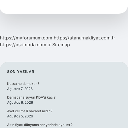
Geçmiş
Gazoz
Içilir
Mi
https://myforumum.com
https://atanurnakliyat.com.tr
https://asrimoda.com.tr
Sitemap
SIDEBAR
SON YAZILAR
Kussa ne demektir ?
Ağustos 7, 2026
Damacana suyun KDV’si kaç ?
Ağustos 6, 2026
Avel kelimesi hakaret midir ?
Ağustos 5, 2026
Altın fiyatı dünyanın her yerinde aynı mı ?