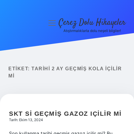
Çerez Dolu Hikayeler
menüyü
aç
Atıştırmalıklarla dolu neşeli bilgiler!
Anasayfa
Gizlilik Politikası
Yasal Uyarı
ETIKET:
TARIHI 2 AY GEÇMIŞ KOLA IÇILIR
MI
Hakkımızda
SKT SI GEÇMIŞ GAZOZ IÇILIR MI
Tarih: Ekim 13, 2024
Son kullanma tarihi geçmiş gazoz içilir mi? Bu