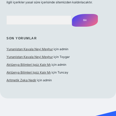
ilgili içerikler yasal süre içerisinde sitemizden kaldırılacaktır.
Arama
SON YORUMLAR
Yunanistan Kavala Neyi Meşhur
için
admin
Yunanistan Kavala Neyi Meşhur
için
Toygar
Aktüerya Bilimleri Işsiz Kalır Mı
için
admin
Aktüerya Bilimleri Işsiz Kalır Mı
için
Tuncay
Aritmetik Zeka Nedir
için
admin
exper.live/