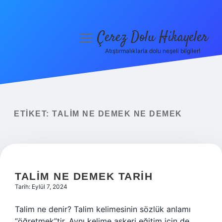
Çerez Dolu Hikayeler
menüyü
aç
Atıştırmalıklarla dolu neşeli bilgiler!
Anasayfa
Gizlilik Politikası
Yasal Uyarı
ETIKET:
TALIM NE DEMEK NE DEMEK
Hakkımızda
TALIM NE DEMEK TARIH
Tarih: Eylül 7, 2024
Talim ne denir? Talim kelimesinin sözlük anlamı
“öğretmek”tir. Aynı kelime askeri eğitim için de