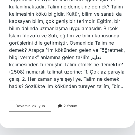
kullanılmaktadır. Talim ne demek ne demek? Talim
kelimesinin kökü bilgidir. Kültür, bilim ve sanatı da
kapsayan bilim, çok geniş bir terimdir. Eğitim, bir
bilim dalında uzmanlaşma uygulamasıdır. Birçok
İslam filozofu ve Sufi, eğitim ve bilim konusunda
görüşlerini dile getirmiştir. Osmanlıda Talim ne
demek? Arapça ˁlm kökünden gelen ve “öğretmek,
bilgi vermek” anlamına gelen taˁlīm تعليم
kelimesinden türemiştir. Talim etmek ne demektir?
(2508) numaralı talimat üzerine: “1. Çok az parayla
çalış. 2. Her zaman aynı şeyi ye. Talim ne demek
hadis? Sözlükte ilm kökünden türeyen ta’lîm, “bir…
Talim
Devamını okuyun
2 Yorum
Ne
Demek
Tarih