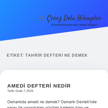
Çerez Dolu Hikayeler
menüyü
aç
Atıştırmalıklarla dolu neşeli bilgiler!
Anasayfa
Gizlilik Politikası
Yasal Uyarı
ETIKET:
TAHRIR DEFTERI NE DEMEK
Hakkımızda
AMEDI DEFTERI NEDIR
Tarih: Ocak 7, 2025
Osmanlıda amedi ne demek? Osmanlı Devleti’nde
saray ile yazışmaları yürüten kalemin başı ve