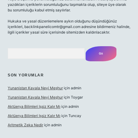
yazdıkları içeriklerin sorumluluğunu taşımakta olup, siteye üye olarak
bu sorumluluğu kabul etmiş sayılırlar.
Hukuka ve yasal düzenlemelere aykırı olduğunu düşündüğünüz
içerikleri,
backlinkpanelicomtr@gmail.com
adresine bildirmeniz halinde,
ilgili içerikler yasal süre içerisinde sitemizden kaldırılacaktır.
Arama
SON YORUMLAR
Yunanistan Kavala Neyi Meşhur
için
admin
Yunanistan Kavala Neyi Meşhur
için
Toygar
Aktüerya Bilimleri Işsiz Kalır Mı
için
admin
Aktüerya Bilimleri Işsiz Kalır Mı
için
Tuncay
Aritmetik Zeka Nedir
için
admin