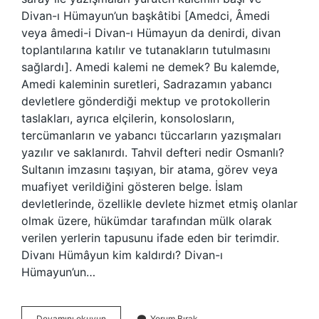
Divan-ı Hümayun’un başkâtibi [Amedci, Âmedi
veya âmedi-i Divan-ı Hümayun da denirdi, divan
toplantılarına katılır ve tutanakların tutulmasını
sağlardı]. Amedi kalemi ne demek? Bu kalemde,
Amedi kaleminin suretleri, Sadrazamın yabancı
devletlere gönderdiği mektup ve protokollerin
taslakları, ayrıca elçilerin, konsolosların,
tercümanların ve yabancı tüccarların yazışmaları
yazılır ve saklanırdı. Tahvil defteri nedir Osmanlı?
Sultanın imzasını taşıyan, bir atama, görev veya
muafiyet verildiğini gösteren belge. İslam
devletlerinde, özellikle devlete hizmet etmiş olanlar
olmak üzere, hükümdar tarafından mülk olarak
verilen yerlerin tapusunu ifade eden bir terimdir.
Divanı Hümâyun kim kaldırdı? Divan-ı
Hümayun’un…
Amedi
Devamını okuyun
Yorum Bırak