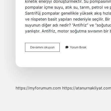
kinetik enerjiyi dönüştürmektir. Su pompasını
pompalar içme suyu, atık su, tarım, petrol ve p
Santrifüj pompalar genellikle yüksek akış hızları
ve nispeten basit yapıları nedeniyle seçilir. Bir
suyunun diğer adı nedir? “Antifriz” ve “soğutucu”
yanlıştır. Antifriz, motor soğutma sıvısının bir 
Su
Devamını okuyun
Yorum Bırak
Motorunun
Adı
Nedir
https://myforumum.com
https://atanurnakliyat.com